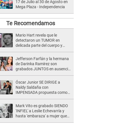
17 de Julio al 30 de Agosto en
Mega Plaza - Independencia
Te Recomendamos
Mario Hart revela que le
detectaron un TUMOR en
delicada parte del cuerpo y
expone diagnóstico: "Dolores
muy fuertes..."
Jefferson Farfán y la hermana
de Darinka Ramírez son
grabados JUNTOS en ausencia
de Xiomy Kanashiro: "Siempre
va acompañada..."
Óscar Junior SE DIRIGE a
Naldy Saldaña con
IMPENSADA propuesta como
nuevo líder de 'La Bella Luz' tras
denuncia: "Otro tipo de ley..."
Mark Vito es grabado SIENDO
'INFIEL' a Leslie Echevarría y
hasta 'embaraza' a mujer que
sería su AMANTE: "¡Eres un
desgraciado! "