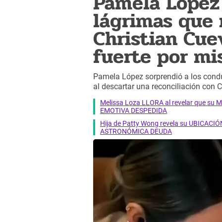
Pamela López
lágrimas que 
Christian Cue
fuerte por mis
Pamela López sorprendió a los condu
al descartar una reconciliación con C
Melissa Loza LLORA al revelar que su M
EMOTIVA DESPEDIDA
Hija de Patty Wong revela su UBICACIÓN
ASTRONÓMICA DEUDA