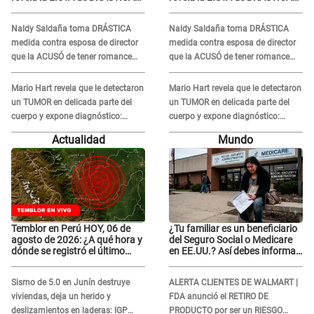
medidas para prevenir acoso
medidas para prevenir acoso
en 'La Bella Luz' tras caso
en 'La Bella Luz' tras caso
Naldy Saldaña toma DRÁSTICA
Naldy Saldaña toma DRÁSTICA
Naldy Saldaña
Naldy Saldaña
medida contra esposa de director
medida contra esposa de director
que la ACUSÓ de tener romance
que la ACUSÓ de tener romance
con él: "Muy triste..."
con él: "Muy triste..."
Mario Hart revela que le detectaron
Mario Hart revela que le detectaron
un TUMOR en delicada parte del
un TUMOR en delicada parte del
cuerpo y expone diagnóstico:
cuerpo y expone diagnóstico:
"Dolores muy fuertes..."
"Dolores muy fuertes..."
Actualidad
Mundo
Temblor en Perú HOY, 06 de
¿Tu familiar es un beneficiario
agosto de 2026: ¿A qué hora y
del Seguro Social o Medicare
dónde se registró el último
en EE.UU.? Así debes informar
sismo, según IGP?
sobre su muerte para EVITAR
COBROS
Sismo de 5.0 en Junín destruye
ALERTA CLIENTES DE WALMART |
viviendas, deja un herido y
FDA anunció el RETIRO DE
deslizamientos en laderas: IGP
PRODUCTO por ser un RIESGO