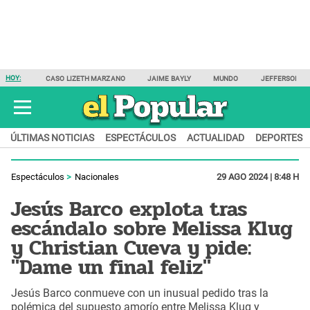
HOY:
CASO LIZETH MARZANO
JAIME BAYLY
MUNDO
JEFFERSON F
ÚLTIMAS NOTICIAS
ESPECTÁCULOS
ACTUALIDAD
DEPORTES
Espectáculos
Nacionales
29 AGO 2024 | 8:48 H
Jesús Barco explota tras
escándalo sobre Melissa Klug
y Christian Cueva y pide:
"Dame un final feliz"
Jesús Barco conmueve con un inusual pedido tras la
polémica del supuesto amorío entre Melissa Klug y