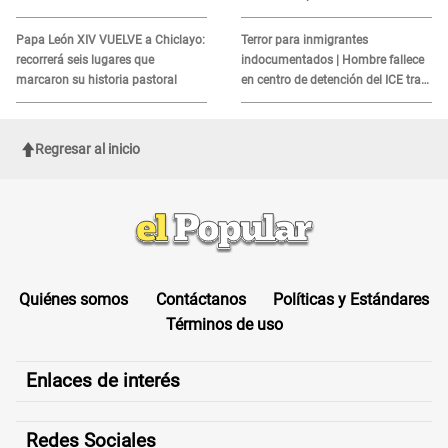
alerta sobre posibles réplicas
MORTAL para consumidores: ¿Cuál
es?
Papa León XIV VUELVE a Chiclayo:
Terror para inmigrantes
recorrerá seis lugares que
indocumentados | Hombre fallece
marcaron su historia pastoral
en centro de detención del ICE tras
sufrir una "emergencia médica"
Regresar al inicio
Quiénes somos
Contáctanos
Políticas y Estándares
Términos de uso
Enlaces de interés
Redes Sociales