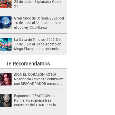
25 de Junio. Explanada Costa
21
Gran Circo de Ucrania 2026: del
10 de Julio al 31 de Agosto en
el Jockey Club-Surco
La Casa de Timoteo 2026: Del
17 de Julio al 30 de Agosto en
Mega Plaza - Independencia
Te Recomendamos
¡CON EL CORAZÓN ROTO!
Rosangela Espinoza conmueve
con DESGARRADOR mensaje
tras terrible pérdida: "Descansa
en paz..."
Exponen la REACCIÓN de
Korina Rivadeneira tras
enterarse del TUMOR en la
cabeza de Mario Hart: "Ella
estaba muy..."