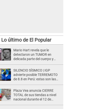
Lo último de El Popular
Mario Hart revela que le
detectaron un TUMOR en
delicada parte del cuerpo y
expone diagnóstico: "Dolores
muy fuertes..."
SILENCIO SÍSMICO | IGP
advierte posible TERREMOTO
de 8.8 en Perú: estas son las
zonas más expuestas
Plaza Vea anuncia CIERRE
TOTAL de sus tiendas a nivel
nacional durante el 12 de
agosto por este MOTIVO