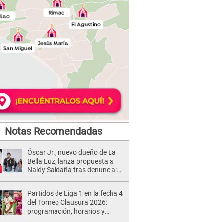
Notas Recomendadas
Óscar Jr., nuevo dueño de La
Bella Luz, lanza propuesta a
Naldy Saldaña tras denuncia:
“Va a haber otro tipo de ley”
Partidos de Liga 1 en la fecha 4
del Torneo Clausura 2026:
programación, horarios y
dónde ver