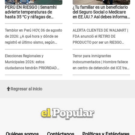
PERÚ EN RIESGO | Senamhi
¿Tu familiar es un beneficiario
advierte temperaturas de
del Seguro Social o Medicare
hasta 35 °C y ráfagas de
en EE.UU.? Así debes informar
viento en 6 regiones del país
sobre su muerte para EVITAR
COBROS
Temblor en Perú HOY, 06 de agosto
ALERTA CLIENTES DE WALMART |
de 2026: ¿A qué hora y dónde se
FDA anunció el RETIRO DE
registró el último sismo, según
PRODUCTO por ser un RIESGO
IGP?
MORTAL para consumidores: ¿Cuál
es?
Elecciones Regionales y
Terror para inmigrantes
Municipales 2026: estos
indocumentados | Hombre fallece
ciudadanos tendrán PRIORIDAD
en centro de detención del ICE tras
para votar el 4 de octubre
sufrir una "emergencia médica"
Regresar al inicio
Quiénes somos
Contáctanos
Políticas y Estándares