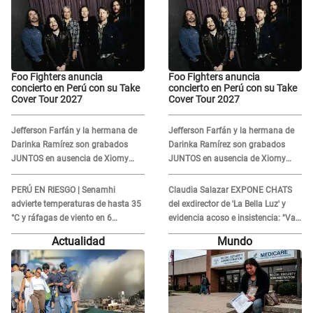
Foo Fighters anuncia
Foo Fighters anuncia
concierto en Perú con su Take
concierto en Perú con su Take
Cover Tour 2027
Cover Tour 2027
Jefferson Farfán y la hermana de
Jefferson Farfán y la hermana de
Darinka Ramírez son grabados
Darinka Ramírez son grabados
JUNTOS en ausencia de Xiomy
JUNTOS en ausencia de Xiomy
Kanashiro: "Siempre va
Kanashiro: "Siempre va
acompañada..."
acompañada..."
PERÚ EN RIESGO | Senamhi
Claudia Salazar EXPONE CHATS
advierte temperaturas de hasta 35
del exdirector de 'La Bella Luz' y
°C y ráfagas de viento en 6
evidencia acoso e insistencia: "Vas
regiones del país
a estar conmigo, no pasa nada"
Actualidad
Mundo