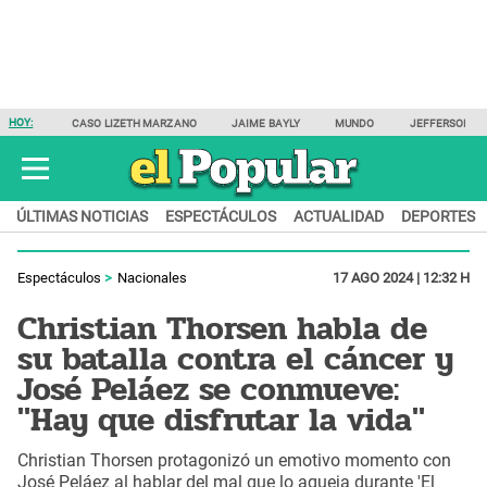
HOY:
CASO LIZETH MARZANO
JAIME BAYLY
MUNDO
JEFFERSON F
ÚLTIMAS NOTICIAS
ESPECTÁCULOS
ACTUALIDAD
DEPORTES
Espectáculos
Nacionales
17 AGO 2024 | 12:32 H
Christian Thorsen habla de
su batalla contra el cáncer y
José Peláez se conmueve:
"Hay que disfrutar la vida"
Christian Thorsen protagonizó un emotivo momento con
José Peláez al hablar del mal que lo aqueja durante 'El