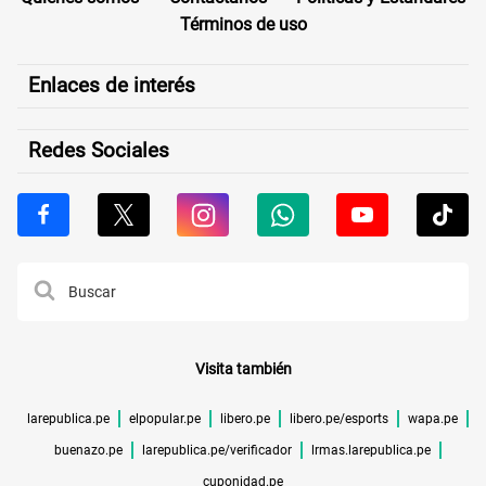
Términos de uso
Enlaces de interés
Redes Sociales
Visita también
larepublica.pe
elpopular.pe
libero.pe
libero.pe/esports
wapa.pe
buenazo.pe
larepublica.pe/verificador
lrmas.larepublica.pe
cuponidad.pe