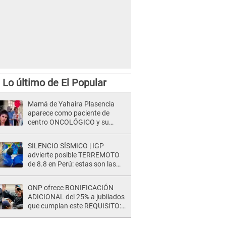
Lo último de El Popular
Mamá de Yahaira Plasencia
aparece como paciente de
centro ONCOLÓGICO y su
hermano lanza DESGARRADOR
mensaje: "Hoy fue la última..."
SILENCIO SÍSMICO | IGP
advierte posible TERREMOTO
de 8.8 en Perú: estas son las
zonas más expuestas
ONP ofrece BONIFICACIÓN
ADICIONAL del 25% a jubilados
que cumplan este REQUISITO:
revisa si accedes aquí