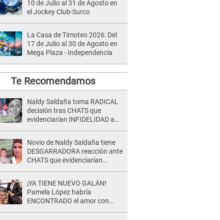
10 de Julio al 31 de Agosto en
el Jockey Club-Surco
La Casa de Timoteo 2026: Del
17 de Julio al 30 de Agosto en
Mega Plaza - Independencia
Te Recomendamos
Naldy Saldaña toma RADICAL
decisión tras CHATS que
evidenciarían INFIDELIDAD a
su novio con animador de 'La
Bella Luz': "Un día..."
Novio de Naldy Saldaña tiene
DESGARRADORA reacción ante
CHATS que evidenciarían
INFIDELIDAD con animador de
'La Bella Luz': "Se puso..."
¡YA TIENE NUEVO GALÁN!
Pamela López habría
ENCONTRADO el amor con
joven empresario y Pati Lorena
la ECHA en VIVO