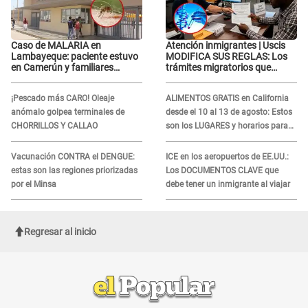
Caso de MALARIA en
Atención inmigrantes | Uscis
Lambayeque: paciente estuvo
MODIFICA SUS REGLAS: Los
en Camerún y familiares
trámites migratorios que
denuncian demora en
podrían necesitar tu prueba de
tratamiento
ADN
¡Pescado más CARO! Oleaje
ALIMENTOS GRATIS en California
anómalo golpea terminales de
desde el 10 al 13 de agosto: Estos
CHORRILLOS Y CALLAO
son los LUGARES y horarios para
recibir la ayuda
Vacunación CONTRA el DENGUE:
ICE en los aeropuertos de EE.UU.:
estas son las regiones priorizadas
Los DOCUMENTOS CLAVE que
por el Minsa
debe tener un inmigrante al viajar
Regresar al inicio