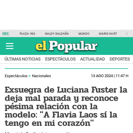
HOY:
PLAZA VEA
NALDY SALDAÑA
MUNDO
MARIO HART
SAM
ÚLTIMAS NOTICIAS
ESPECTÁCULOS
ACTUALIDAD
DEPORTES
Espectáculos
Nacionales
13 AGO 2024 | 11:47 H
Exsuegra de Luciana Fuster la
deja mal parada y reconoce
pésima relación con la
modelo: "A Flavia Laos sí la
tengo en mi corazón"