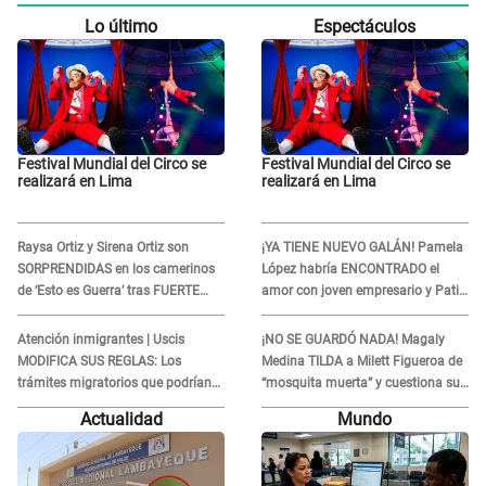
Lo último
Espectáculos
Festival Mundial del Circo se
Festival Mundial del Circo se
realizará en Lima
realizará en Lima
Raysa Ortiz y Sirena Ortiz son
¡YA TIENE NUEVO GALÁN! Pamela
SORPRENDIDAS en los camerinos
López habría ENCONTRADO el
de ‘Esto es Guerra’ tras FUERTE
amor con joven empresario y Pati
ENFRENTAMIENTO con Gabriel
Lorena la ECHA en VIVO
Moisés: “Gracias”
Atención inmigrantes | Uscis
¡NO SE GUARDÓ NADA! Magaly
MODIFICA SUS REGLAS: Los
Medina TILDA a Milett Figueroa de
trámites migratorios que podrían
“mosquita muerta” y cuestiona su
necesitar tu prueba de ADN
RECONCILIACIÓN con Marcelo
Actualidad
Mundo
Tinelli en TV argentina