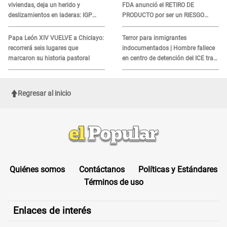
viviendas, deja un herido y
FDA anunció el RETIRO DE
deslizamientos en laderas: IGP
PRODUCTO por ser un RIESGO
alerta sobre posibles réplicas
MORTAL para consumidores: ¿Cuál
es?
Papa León XIV VUELVE a Chiclayo:
Terror para inmigrantes
recorrerá seis lugares que
indocumentados | Hombre fallece
marcaron su historia pastoral
en centro de detención del ICE tras
sufrir una "emergencia médica"
Regresar al inicio
Quiénes somos
Contáctanos
Políticas y Estándares
Términos de uso
Enlaces de interés