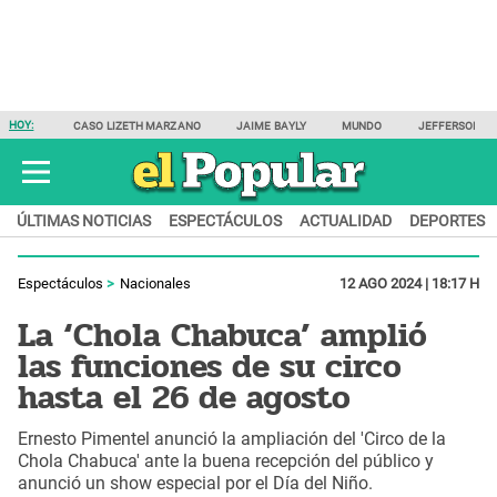
HOY:
CASO LIZETH MARZANO
JAIME BAYLY
MUNDO
JEFFERSON F
ÚLTIMAS NOTICIAS
ESPECTÁCULOS
ACTUALIDAD
DEPORTES
Espectáculos
Nacionales
12 AGO 2024 | 18:17 H
La ‘Chola Chabuca’ amplió
las funciones de su circo
hasta el 26 de agosto
Ernesto Pimentel anunció la ampliación del 'Circo de la
Chola Chabuca' ante la buena recepción del público y
anunció un show especial por el Día del Niño.