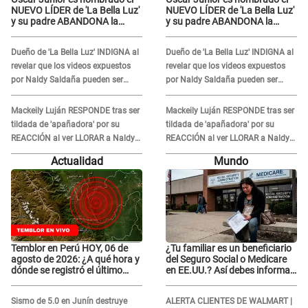
NUEVO LÍDER de 'La Bella Luz'
NUEVO LÍDER de 'La Bella Luz'
y su padre ABANDONA la
y su padre ABANDONA la
orquesta tras caso Naldy
orquesta tras caso Naldy
Saldaña: "Son errores..."
Saldaña: "Son errores..."
Dueño de 'La Bella Luz' INDIGNA al
Dueño de 'La Bella Luz' INDIGNA al
revelar que los videos expuestos
revelar que los videos expuestos
por Naldy Saldaña pueden ser
por Naldy Saldaña pueden ser
EDITADOS: "Yo tengo sus dos
EDITADOS: "Yo tengo sus dos
visitas..."
visitas..."
Mackeily Luján RESPONDE tras ser
Mackeily Luján RESPONDE tras ser
tildada de 'apañadora' por su
tildada de 'apañadora' por su
REACCIÓN al ver LLORAR a Naldy
REACCIÓN al ver LLORAR a Naldy
Saldaña tras acoso: "No sabía la
Saldaña tras acoso: "No sabía la
Actualidad
Mundo
magnitud"
magnitud"
Temblor en Perú HOY, 06 de
¿Tu familiar es un beneficiario
agosto de 2026: ¿A qué hora y
del Seguro Social o Medicare
dónde se registró el último
en EE.UU.? Así debes informar
sismo, según IGP?
sobre su muerte para EVITAR
COBROS
Sismo de 5.0 en Junín destruye
ALERTA CLIENTES DE WALMART |