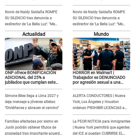
'acto bochornoso': "No es justo
'acto bochornoso': "No es justo
atacar a otra mujer"
atacar a otra mujer"
Novio de Naldy Saldaña ROMPE
Novio de Naldy Saldaña ROMPE
SU SILENCIO tras denuncia a
SU SILENCIO tras denuncia a
exdirector de 'La Bella Luz': "Me
exdirector de 'La Bella Luz': "Me
basta con que ella esté bien"
basta con que ella esté bien"
Actualidad
Mundo
ONP ofrece BONIFICACIÓN
HORROR en Walmart |
ADICIONAL del 25% a
Trabajador es DENUNCIADO
jubilados que cumplan este
por agresión sexual a una
REQUISITO: revisa si accedes
cliente y su respuesta
aquí
INDIGNÓ A TODOS
Simone Biles llega a Lima 2027 y
ALERTA CONDUCTORES | Nueva
deja mensaje a jóvenes atletas:
York, Los Ángeles y Houston
“Diviértanse y abracen el camino”
ordenan PROHIBIR LICENCIAS a
quienes no presenten ESTE
DOCUMENTO
Familias afectadas por sismo en
La PEOR NOTICIA para inmigrantes
Junín podrán obtener títulos de
| Nueva York permitirá que agentes
propiedad tras importante acuerdo
del ICE si puedan CUBRIRSE EL