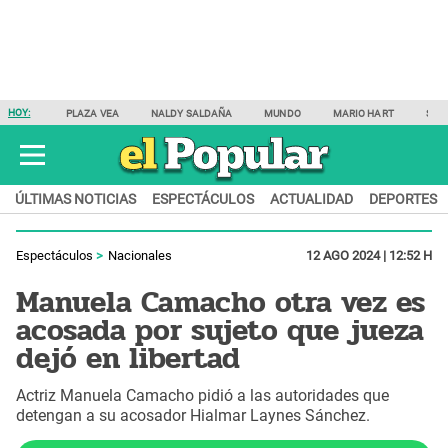
HOY:
PLAZA VEA
NALDY SALDAÑA
MUNDO
MARIO HART
SAM
ÚLTIMAS NOTICIAS
ESPECTÁCULOS
ACTUALIDAD
DEPORTES
Espectáculos
Nacionales
12 AGO 2024 | 12:52 H
Manuela Camacho otra vez es
acosada por sujeto que jueza
dejó en libertad
Actriz Manuela Camacho pidió a las autoridades que
detengan a su acosador Hialmar Laynes Sánchez.