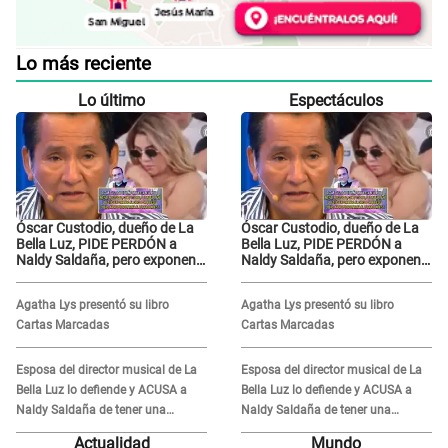
Lo más reciente
Lo último
Espectáculos
Óscar Custodio, dueño de La
Óscar Custodio, dueño de La
Bella Luz, PIDE PERDÓN a
Bella Luz, PIDE PERDÓN a
Naldy Saldaña, pero exponen
Naldy Saldaña, pero exponen
audio donde le reclama por
audio donde le reclama por
VIDEOS: "No hay necesidad de
VIDEOS: "No hay necesidad de
Agatha Lys presentó su libro
Agatha Lys presentó su libro
grabar"
grabar"
Cartas Marcadas
Cartas Marcadas
Esposa del director musical de La
Esposa del director musical de La
Bella Luz lo defiende y ACUSA a
Bella Luz lo defiende y ACUSA a
Naldy Saldaña de tener una
Naldy Saldaña de tener una
relación con él y otros integrantes
relación con él y otros integrantes
Actualidad
Mundo