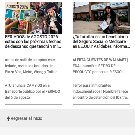
FERIADOS de AGOSTO 2026:
¿Tu familiar es un beneficiario
estas son las próximas fechas
del Seguro Social o Medicare
de descanso que tendrán miles
en EE.UU.? Así debes informar
de peruanos
sobre su muerte para EVITAR
COBROS
Antes de salir de compras este
ALERTA CLIENTES DE WALMART |
feriado, revisa los horarios de
FDA anunció el RETIRO DE
Plaza Vea, Metro, Wong y Tottus
PRODUCTO por ser un RIESGO
MORTAL para consumidores: ¿Cuál
es?
ATU anuncia CAMBIOS en el
Terror para inmigrantes
transporte público por el FERIADO
indocumentados | Hombre fallece
del 6 de agosto
en centro de detención del ICE tras
sufrir una "emergencia médica"
Regresar al inicio