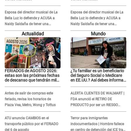
Esposa del director musical de La
Esposa del director musical de La
Bella Luz lo defiende y ACUSA a
Bella Luz lo defiende y ACUSA a
Naldy Saldaña de tener una
Naldy Saldaña de tener una
relación con él y otros integrantes
relación con él y otros integrantes
Actualidad
Mundo
FERIADOS de AGOSTO 2026:
¿Tu familiar es un beneficiario
estas son las próximas fechas
del Seguro Social o Medicare
de descanso que tendrán miles
en EE.UU.? Así debes informar
de peruanos
sobre su muerte para EVITAR
COBROS
Antes de salir de compras este
ALERTA CLIENTES DE WALMART |
feriado, revisa los horarios de
FDA anunció el RETIRO DE
Plaza Vea, Metro, Wong y Tottus
PRODUCTO por ser un RIESGO
MORTAL para consumidores: ¿Cuál
es?
ATU anuncia CAMBIOS en el
Terror para inmigrantes
transporte público por el FERIADO
indocumentados | Hombre fallece
del 6 de agosto
en centro de detención del ICE tras