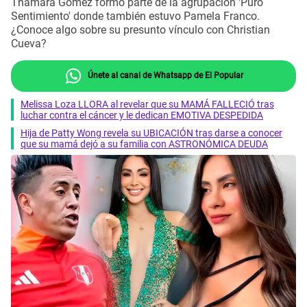
Thamara Gómez formó parte de la agrupación 'Puro
Sentimiento' donde también estuvo Pamela Franco.
¿Conoce algo sobre su presunto vínculo con Christian
Cueva?
Únete al canal de Whatsapp de El Popular
Melissa Loza LLORA al revelar que su MAMÁ FALLECIÓ tras
luchar contra el cáncer y le dedican EMOTIVA DESPEDIDA
Hija de Patty Wong revela su UBICACIÓN tras darse a conocer
que su mamá dejó a su familia con ASTRONÓMICA DEUDA