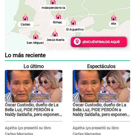
Lo más reciente
Lo último
Espectáculos
Óscar Custodio, dueño de La
Óscar Custodio, dueño de La
Bella Luz, PIDE PERDÓN a
Bella Luz, PIDE PERDÓN a
Naldy Saldaña, pero exponen
Naldy Saldaña, pero exponen
audio donde le reclama por
audio donde le reclama por
VIDEOS: "No hay necesidad de
VIDEOS: "No hay necesidad de
Agatha Lys presentó su libro
Agatha Lys presentó su libro
grabar"
grabar"
Cartas Marcadas
Cartas Marcadas