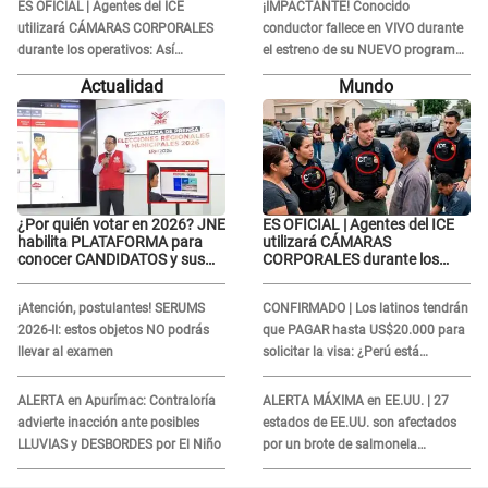
CRÍTICAS: “La víctima ...”
ES OFICIAL | Agentes del ICE
¡IMPACTANTE! Conocido
utilizará CÁMARAS CORPORALES
conductor fallece en VIVO durante
durante los operativos: Así
el estreno de su NUEVO programa:
afectará a inmigrantes
así fueron sus últimos segundos al
Actualidad
Mundo
aire
¿Por quién votar en 2026? JNE
ES OFICIAL | Agentes del ICE
habilita PLATAFORMA para
utilizará CÁMARAS
conocer CANDIDATOS y sus
CORPORALES durante los
propuestas
operativos: Así afectará a
inmigrantes
¡Atención, postulantes! SERUMS
CONFIRMADO | Los latinos tendrán
2026-II: estos objetos NO podrás
que PAGAR hasta US$20.000 para
llevar al examen
solicitar la visa: ¿Perú está
incluido?
ALERTA en Apurímac: Contraloría
ALERTA MÁXIMA en EE.UU. | 27
advierte inacción ante posibles
estados de EE.UU. son afectados
LLUVIAS y DESBORDES por El Niño
por un brote de salmonela
relacionado a un producto MUY