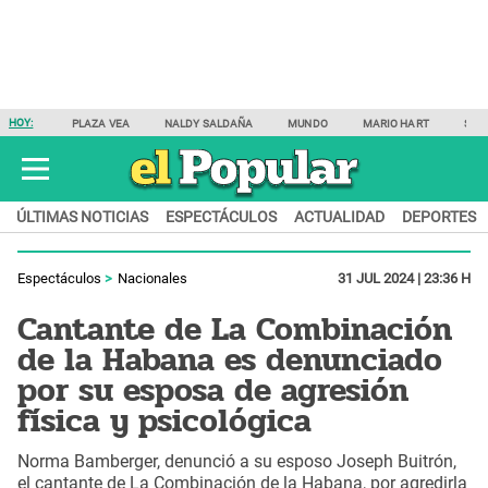
HOY:
PLAZA VEA
NALDY SALDAÑA
MUNDO
MARIO HART
SAM
ÚLTIMAS NOTICIAS
ESPECTÁCULOS
ACTUALIDAD
DEPORTES
Espectáculos
Nacionales
31 JUL 2024 | 23:36 H
Cantante de La Combinación
de la Habana es denunciado
por su esposa de agresión
física y psicológica
Norma Bamberger, denunció a su esposo Joseph Buitrón,
el cantante de La Combinación de la Habana, por agredirla