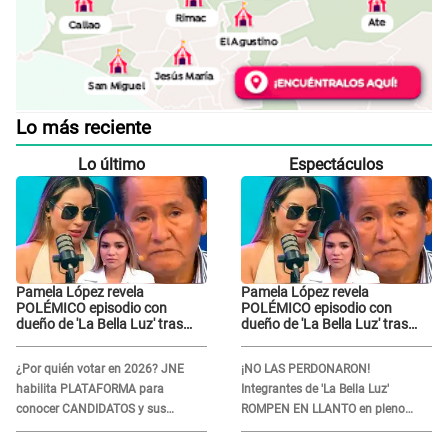
Lo más reciente
Lo último
Espectáculos
Pamela López revela
Pamela López revela
POLÉMICO episodio con
POLÉMICO episodio con
dueño de 'La Bella Luz' tras
dueño de 'La Bella Luz' tras
denuncia de Naldy Saldaña:
denuncia de Naldy Saldaña:
"Se acercó..."
"Se acercó..."
¿Por quién votar en 2026? JNE
¡NO LAS PERDONARON!
habilita PLATAFORMA para
Integrantes de 'La Bella Luz'
conocer CANDIDATOS y sus
ROMPEN EN LLANTO en pleno
propuestas
concierto y reciben FUERTES