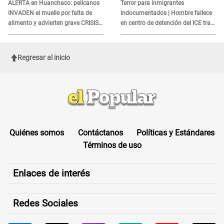
es?
ALERTA en Huanchaco: pelícanos
Terror para inmigrantes
INVADEN el muelle por falta de
indocumentados | Hombre fallece
alimento y advierten grave CRISIS
en centro de detención del ICE tras
en el mar
sufrir una "emergencia médica"
Regresar al inicio
Quiénes somos
Contáctanos
Políticas y Estándares
Términos de uso
Enlaces de interés
Redes Sociales