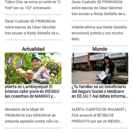
Trébol Clan se suma al cartel de "U
Óscar Custodio SE PRONUNCIA
Fest" por su 102° aniversario
sobre esposa de César Sánchez
tras acusar a Naldy Saldaña de ser
PAREJA del músico: "Lo dejo en
Óscar Custodio SE PRONUNCIA
manos de la justicia"
sobre esposa de César Sánchez
Vidente afirma que Naldy Saldaña
tras acusar a Naldy Saldaña de ser
encontrará justicia y con mucho
PAREJA del músico: "Lo dejo en
éxito
manos de la justicia"
Actualidad
Mundo
¡Alerta en Lambayeque! El
¿Tu familiar es un beneficiario
intenso calor pone en RIESGO
del Seguro Social o Medicare
las cosechas de MANGO y
en EE.UU.? Así debes informar
PALTA
sobre su muerte para EVITAR
COBROS
Ministerio de la Mujer SE
ALERTA CLIENTES DE WALMART |
PRONUNCIA tras DENUNCIA de
FDA anunció el RETIRO DE
presunta agresión contra niño con
PRODUCTO por ser un RIESGO
autismo en Surco
MORTAL para consumidores: ¿Cuál