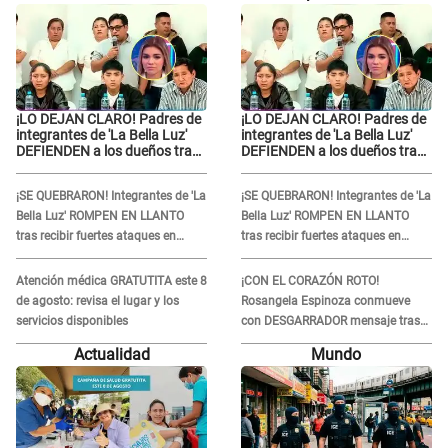
¡LO DEJAN CLARO! Padres de
¡LO DEJAN CLARO! Padres de
integrantes de 'La Bella Luz'
integrantes de 'La Bella Luz'
DEFIENDEN a los dueños tras
DEFIENDEN a los dueños tras
denuncia: “Nunca vimos
denuncia: “Nunca vimos
nada...”
nada...”
¡SE QUEBRARON! Integrantes de 'La
¡SE QUEBRARON! Integrantes de 'La
Bella Luz' ROMPEN EN LLANTO
Bella Luz' ROMPEN EN LLANTO
tras recibir fuertes ataques en
tras recibir fuertes ataques en
redes por DENUNCIA de acoso
redes por DENUNCIA de acoso
contra Naldy Saldaña
contra Naldy Saldaña
Atención médica GRATUTITA este 8
¡CON EL CORAZÓN ROTO!
de agosto: revisa el lugar y los
Rosangela Espinoza conmueve
servicios disponibles
con DESGARRADOR mensaje tras
terrible pérdida: "Descansa en
Actualidad
Mundo
paz..."