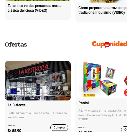
Tallarines verdes peruanos: receta
Cómo preparar un arroz con poll
clásica deliciosa (VIDEO)
tradicional riquísimo (VIDEO)
Ofertas
Panini
La Bistecca
Álbum Mundial 2026 PANINI: Álbum Tap
Buffet Almuerzo o Cena + Postre + 1 Ice tea en
dura o Paquetón. Delivery Incluido. ULTI
sus 4 locales
STOCK
PRECIO
Comprar
PRECIO
Comp
S/
85.90