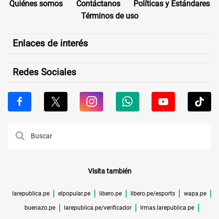
Quiénes somos
Contáctanos
Políticas y Estándares
Términos de uso
Enlaces de interés
Redes Sociales
Visita también
larepublica.pe
elpopular.pe
libero.pe
libero.pe/esports
wapa.pe
buenazo.pe
larepublica.pe/verificador
lrmas.larepublica.pe