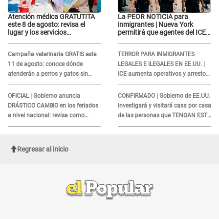
Atención médica GRATUTITA
La PEOR NOTICIA para
este 8 de agosto: revisa el
inmigrantes | Nueva York
lugar y los servicios
permitirá que agentes del ICE
disponibles
si puedan CUBRIRSE EL
ROSTRO
Campaña veterinaria GRATIS este
TERROR PARA INMIGRANTES
11 de agosto: conoce dónde
LEGALES E ILEGALES EN EE.UU. |
atenderán a perros y gatos sin
ICE aumenta operativos y arrestos
costo
a extranjeros en aeropuertos
OFICIAL | Gobierno anuncia
CONFIRMADO | Gobierno de EE.UU.
DRÁSTICO CAMBIO en los feriados
investigará y visitará casa por casa
a nivel nacional: revisa como
de las personas que TENGAN ESTE
quedarán los DÍAS LIBRES
TRABAJO
Regresar al inicio