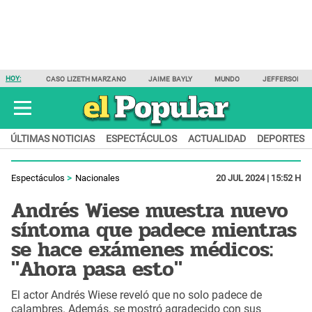
HOY:
CASO LIZETH MARZANO
JAIME BAYLY
MUNDO
JEFFERSON F
ÚLTIMAS NOTICIAS
ESPECTÁCULOS
ACTUALIDAD
DEPORTES
Espectáculos
Nacionales
20 JUL 2024 | 15:52 H
Andrés Wiese muestra nuevo
síntoma que padece mientras
se hace exámenes médicos:
"Ahora pasa esto"
El actor Andrés Wiese reveló que no solo padece de
calambres. Además, se mostró agradecido con sus