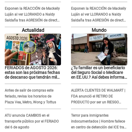
Kevin Díaz desde 8 metros de
Kevin Díaz desde 8 metros de
altura
altura
Exponen la REACCIÓN de Mackeily
Exponen la REACCIÓN de Mackeily
Luján al ver LLORANDO a Naldy
Luján al ver LLORANDO a Naldy
Saldaña tras AGRESIÓN de director
Saldaña tras AGRESIÓN de director
de 'La Bella Luz': Esto hizo
de 'La Bella Luz': Esto hizo
Actualidad
Mundo
FERIADOS de AGOSTO 2026:
¿Tu familiar es un beneficiario
estas son las próximas fechas
del Seguro Social o Medicare
de descanso que tendrán miles
en EE.UU.? Así debes informar
de peruanos
sobre su muerte para EVITAR
COBROS
Antes de salir de compras este
ALERTA CLIENTES DE WALMART |
feriado, revisa los horarios de
FDA anunció el RETIRO DE
Plaza Vea, Metro, Wong y Tottus
PRODUCTO por ser un RIESGO
MORTAL para consumidores: ¿Cuál
es?
ATU anuncia CAMBIOS en el
Terror para inmigrantes
transporte público por el FERIADO
indocumentados | Hombre fallece
del 6 de agosto
en centro de detención del ICE tras