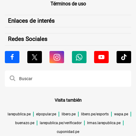
Términos de uso
Enlaces de interés
Redes Sociales
Visita también
larepublica.pe
elpopular.pe
libero.pe
libero.pe/esports
wapa.pe
buenazo.pe
larepublica.pe/verificador
lrmas.larepublica.pe
cuponidad.pe