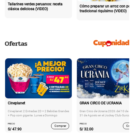
Tallarines verdes peruanos: receta
Cómo preparar un arroz con poll
clásica deliciosa (VIDEO)
tradicional riquísimo (VIDEO)
Ofertas
Cineplanet
GRAN CIRCO DE UCRANIA
Cineplanet: 2 Entradas 2D + 2 Bebidas Grandes
Gran Circo de Ucrania 2026: del 10 de Juli
+ Pop corn gigante. Lunes a Domingo
31 de Agosto en el Jockey Club-Surco
PRECIO
PRECIO
Comprar
Comp
S/
47.90
S/
32.00