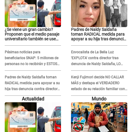
¿Se viene un gran cambio?
Padres de Naldy Saldaña
Proponen que el medio pasaje
toman RADICAL medida para
universitario también se use
apoyar a su hija tras denuncia
sábados, domingos y feriados
contra director musical de La
Bella Luz: "Esto no se va a
Pésimas noticias para
Exvocalista de La Bella Luz
quedar así"
beneficiarios SNAP: 5 millones de
'EXPLOTA' contra director tras
personas no lo recibirán y ESTOS
denuncia de Naldy Saldaña, LO
INMIGRANTES ya no califican
INSULTA y lanza GRAVE
advertencia: "Falta que rueden dos
Padres de Naldy Saldaña toman
Kenji Fujimori decide NO CALLAR
cabezas más"
RADICAL medida para apoyar a su
MÁS y destapa el VERDADERO
hija tras denuncia contra director
estado de su relación familiar con
musical de La Bella Luz: "Esto no
Keiko Fujimori: "Mi familia es Érika,
Actualidad
Mundo
se va a quedar así"
mi suegra..."