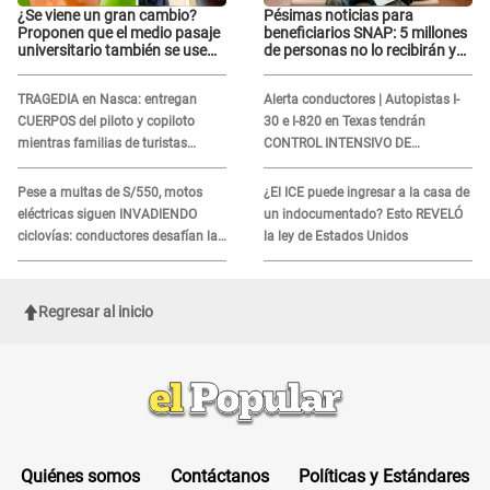
¿Se viene un gran cambio?
Pésimas noticias para
Proponen que el medio pasaje
beneficiarios SNAP: 5 millones
universitario también se use
de personas no lo recibirán y
sábados, domingos y feriados
ESTOS INMIGRANTES ya no
califican
TRAGEDIA en Nasca: entregan
Alerta conductores | Autopistas I-
CUERPOS del piloto y copiloto
30 e I-820 en Texas tendrán
mientras familias de turistas
CONTROL INTENSIVO DE
esperan identificación
SEGURIDAD: Estas serán las
HORAS CRÍTICAS
Pese a multas de S/550, motos
¿El ICE puede ingresar a la casa de
eléctricas siguen INVADIENDO
un indocumentado? Esto REVELÓ
ciclovías: conductores desafían las
la ley de Estados Unidos
nuevas reglas
Regresar al inicio
Quiénes somos
Contáctanos
Políticas y Estándares