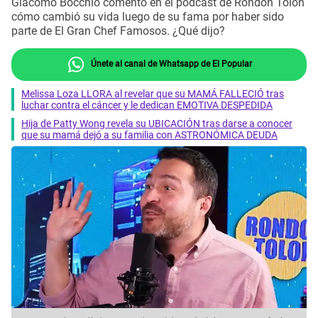
Giacomo Bocchio comentó en el podcast de Rondón Tolón
cómo cambió su vida luego de su fama por haber sido
parte de El Gran Chef Famosos. ¿Qué dijo?
Únete al canal de Whatsapp de El Popular
Melissa Loza LLORA al revelar que su MAMÁ FALLECIÓ tras
luchar contra el cáncer y le dedican EMOTIVA DESPEDIDA
Hija de Patty Wong revela su UBICACIÓN tras darse a conocer
que su mamá dejó a su familia con ASTRONÓMICA DEUDA