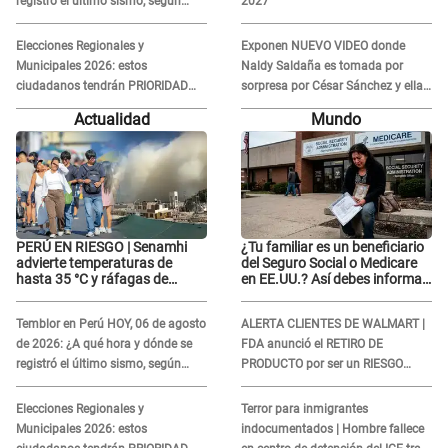
registró el último sismo, según
2027
IGP?
Elecciones Regionales y
Exponen NUEVO VIDEO donde
Municipales 2026: estos
Naldy Saldaña es tomada por
ciudadanos tendrán PRIORIDAD
sorpresa por César Sánchez y ella
para votar el 4 de octubre
evidencia su REACCIÓN: Le agarró
Actualidad
Mundo
la mano
PERÚ EN RIESGO | Senamhi
¿Tu familiar es un beneficiario
advierte temperaturas de
del Seguro Social o Medicare
hasta 35 °C y ráfagas de
en EE.UU.? Así debes informar
viento en 6 regiones del país
sobre su muerte para EVITAR
COBROS
Temblor en Perú HOY, 06 de agosto
ALERTA CLIENTES DE WALMART |
de 2026: ¿A qué hora y dónde se
FDA anunció el RETIRO DE
registró el último sismo, según
PRODUCTO por ser un RIESGO
IGP?
MORTAL para consumidores: ¿Cuál
es?
Elecciones Regionales y
Terror para inmigrantes
Municipales 2026: estos
indocumentados | Hombre fallece