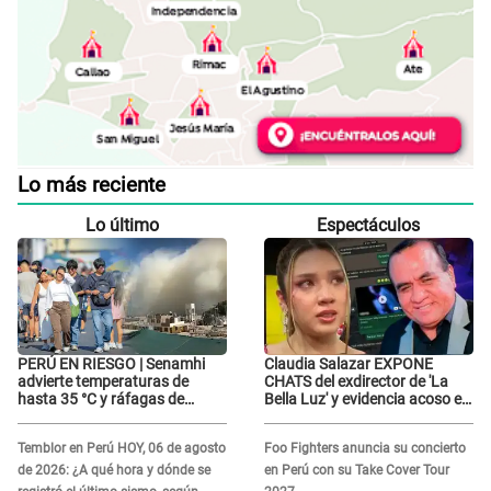
Lo más reciente
Lo último
Espectáculos
PERÚ EN RIESGO | Senamhi
Claudia Salazar EXPONE
advierte temperaturas de
CHATS del exdirector de 'La
hasta 35 °C y ráfagas de
Bella Luz' y evidencia acoso e
viento en 6 regiones del país
insistencia: "Vas a estar
conmigo, no pasa nada"
Temblor en Perú HOY, 06 de agosto
Foo Fighters anuncia su concierto
de 2026: ¿A qué hora y dónde se
en Perú con su Take Cover Tour