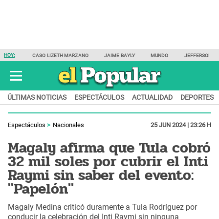
HOY:
CASO LIZETH MARZANO
JAIME BAYLY
MUNDO
JEFFERSON F
ÚLTIMAS NOTICIAS
ESPECTÁCULOS
ACTUALIDAD
DEPORTES
Espectáculos
Nacionales
25 JUN 2024 | 23:26 H
Magaly afirma que Tula cobró
32 mil soles por cubrir el Inti
Raymi sin saber del evento:
"Papelón"
Magaly Medina criticó duramente a Tula Rodríguez por
conducir la celebración del Inti Raymi sin ninguna