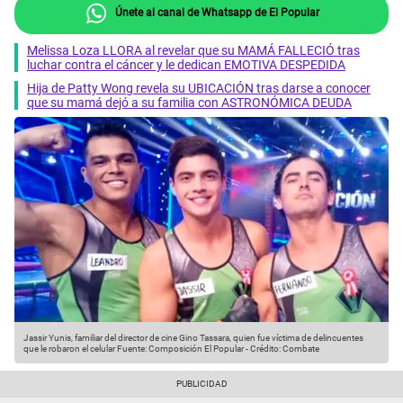
Únete al canal de Whatsapp de El Popular
Melissa Loza LLORA al revelar que su MAMÁ FALLECIÓ tras
luchar contra el cáncer y le dedican EMOTIVA DESPEDIDA
Hija de Patty Wong revela su UBICACIÓN tras darse a conocer
que su mamá dejó a su familia con ASTRONÓMICA DEUDA
Jassir Yunis, familiar del director de cine Gino Tassara, quien fue víctima de delincuentes
que le robaron el celular
Fuente: Composición El Popular
-
Crédito: Combate