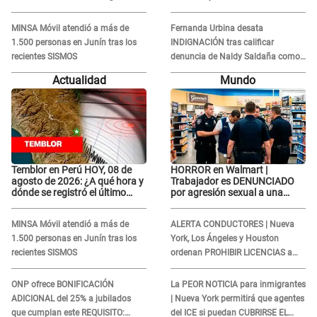
enfermedad
JUSTIFICA: "Por un error no vamos
a pagar todos"
MINSA Móvil atendió a más de
Fernanda Urbina desata
1.500 personas en Junín tras los
INDIGNACIÓN tras calificar
recientes SISMOS
denuncia de Naldy Saldaña como
'acto bochornoso': "No es justo
Actualidad
Mundo
atacar a otra mujer"
Temblor en Perú HOY, 08 de
HORROR en Walmart |
agosto de 2026: ¿A qué hora y
Trabajador es DENUNCIADO
dónde se registró el último
por agresión sexual a una
sismo, según IGP?
cliente y su respuesta
INDIGNÓ A TODOS
MINSA Móvil atendió a más de
ALERTA CONDUCTORES | Nueva
1.500 personas en Junín tras los
York, Los Ángeles y Houston
recientes SISMOS
ordenan PROHIBIR LICENCIAS a
quienes no presenten ESTE
DOCUMENTO
ONP ofrece BONIFICACIÓN
La PEOR NOTICIA para inmigrantes
ADICIONAL del 25% a jubilados
| Nueva York permitirá que agentes
que cumplan este REQUISITO:
del ICE si puedan CUBRIRSE EL