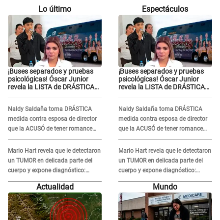
Lo último
Espectáculos
¡Buses separados y pruebas
¡Buses separados y pruebas
psicológicas! Óscar Junior
psicológicas! Óscar Junior
revela la LISTA de DRÁSTICAS
revela la LISTA de DRÁSTICAS
medidas para prevenir acoso
medidas para prevenir acoso
en 'La Bella Luz' tras caso
en 'La Bella Luz' tras caso
Naldy Saldaña toma DRÁSTICA
Naldy Saldaña toma DRÁSTICA
Naldy Saldaña
Naldy Saldaña
medida contra esposa de director
medida contra esposa de director
que la ACUSÓ de tener romance
que la ACUSÓ de tener romance
con él: "Muy triste..."
con él: "Muy triste..."
Mario Hart revela que le detectaron
Mario Hart revela que le detectaron
un TUMOR en delicada parte del
un TUMOR en delicada parte del
cuerpo y expone diagnóstico:
cuerpo y expone diagnóstico:
"Dolores muy fuertes..."
"Dolores muy fuertes..."
Actualidad
Mundo