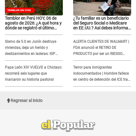
Temblor en Perú HOY, 06 de
¿Tu familiar es un beneficiario
agosto de 2026: ¿A qué hora y
del Seguro Social o Medicare
dónde se registró el último
en EE.UU.? Así debes informar
sismo, según IGP?
sobre su muerte para EVITAR
COBROS
Sismo de 5.0 en Junín destruye
ALERTA CLIENTES DE WALMART |
viviendas, deja un herido y
FDA anunció el RETIRO DE
deslizamientos en laderas: IGP
PRODUCTO por ser un RIESGO
alerta sobre posibles réplicas
MORTAL para consumidores: ¿Cuál
es?
Papa León XIV VUELVE a Chiclayo:
Terror para inmigrantes
recorrerá seis lugares que
indocumentados | Hombre fallece
marcaron su historia pastoral
en centro de detención del ICE tras
sufrir una "emergencia médica"
Regresar al inicio