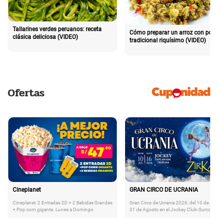
Tallarines verdes peruanos: receta
Cómo preparar un arroz con poll
clásica deliciosa (VIDEO)
tradicional riquísimo (VIDEO)
Ofertas
Cineplanet
GRAN CIRCO DE UCRANIA
Cineplanet: 2 Entradas 2D + 2 Bebidas Grandes
Gran Circo de Ucrania 2026: del 10 de Juli
+ Pop corn gigante. Lunes a Domingo
31 de Agosto en el Jockey Club-Surco