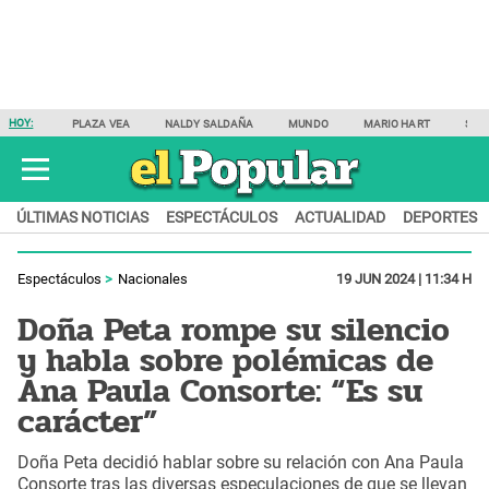
HOY:
PLAZA VEA
NALDY SALDAÑA
MUNDO
MARIO HART
SAM
ÚLTIMAS NOTICIAS
ESPECTÁCULOS
ACTUALIDAD
DEPORTES
Espectáculos
Nacionales
19 JUN 2024 | 11:34 H
Doña Peta rompe su silencio
y habla sobre polémicas de
Ana Paula Consorte: “Es su
carácter”
Doña Peta decidió hablar sobre su relación con Ana Paula
Consorte tras las diversas especulaciones de que se llevan