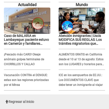
recibir la ayuda
novio con animador de 'La Bella
Actualidad
Mundo
Luz': "Un día..."
Caso de MALARIA en
Atención inmigrantes | Uscis
Lambayeque: paciente estuvo
MODIFICA SUS REGLAS: Los
en Camerún y familiares
trámites migratorios que
denuncian demora en
podrían necesitar tu prueba de
tratamiento
ADN
¡Pescado más CARO! Oleaje
ALIMENTOS GRATIS en California
anómalo golpea terminales de
desde el 10 al 13 de agosto: Estos
CHORRILLOS Y CALLAO
son los LUGARES y horarios para
recibir la ayuda
Vacunación CONTRA el DENGUE:
ICE en los aeropuertos de EE.UU.:
estas son las regiones priorizadas
Los DOCUMENTOS CLAVE que
por el Minsa
debe tener un inmigrante al viajar
Regresar al inicio