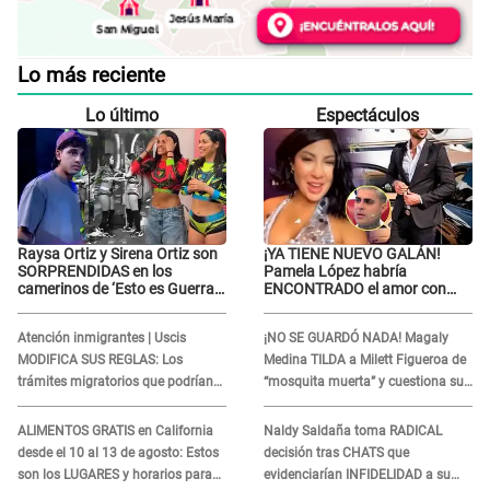
Lo más reciente
Lo último
Espectáculos
Raysa Ortiz y Sirena Ortiz son
¡YA TIENE NUEVO GALÁN!
SORPRENDIDAS en los
Pamela López habría
camerinos de ‘Esto es Guerra’
ENCONTRADO el amor con
tras FUERTE
joven empresario y Pati Lorena
ENFRENTAMIENTO con
la ECHA en VIVO
Atención inmigrantes | Uscis
¡NO SE GUARDÓ NADA! Magaly
Gabriel Moisés: “Gracias”
MODIFICA SUS REGLAS: Los
Medina TILDA a Milett Figueroa de
trámites migratorios que podrían
“mosquita muerta” y cuestiona su
necesitar tu prueba de ADN
RECONCILIACIÓN con Marcelo
Tinelli en TV argentina
ALIMENTOS GRATIS en California
Naldy Saldaña toma RADICAL
desde el 10 al 13 de agosto: Estos
decisión tras CHATS que
son los LUGARES y horarios para
evidenciarían INFIDELIDAD a su