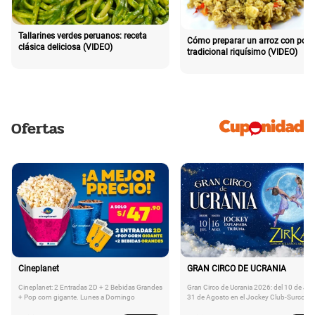
Tallarines verdes peruanos: receta
Cómo preparar un arroz con poll
clásica deliciosa (VIDEO)
tradicional riquísimo (VIDEO)
Ofertas
Cineplanet
GRAN CIRCO DE UCRANIA
Cineplanet: 2 Entradas 2D + 2 Bebidas Grandes
Gran Circo de Ucrania 2026: del 10 de Juli
+ Pop corn gigante. Lunes a Domingo
31 de Agosto en el Jockey Club-Surco