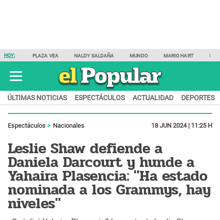
HOY:
PLAZA VEA
NALDY SALDAÑA
MUNDO
MARIO HART
SAM
ÚLTIMAS NOTICIAS
ESPECTÁCULOS
ACTUALIDAD
DEPORTES
Espectáculos
Nacionales
18 JUN 2024 | 11:25 H
Leslie Shaw defiende a
Daniela Darcourt y hunde a
Yahaira Plasencia: "Ha estado
nominada a los Grammys, hay
niveles"