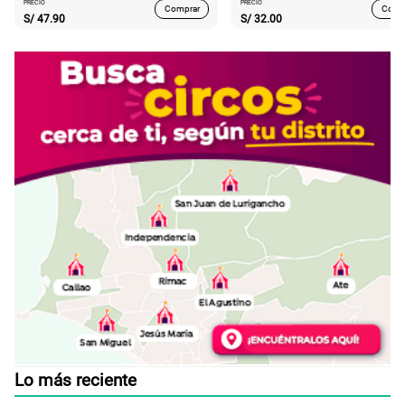
PRECIO
PRECIO
Comprar
Comp
S/
47.90
S/
32.00
Lo más reciente