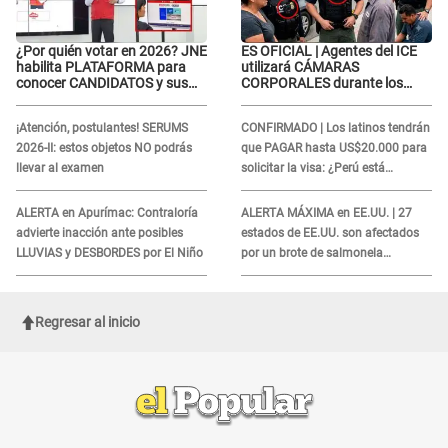
¿Por quién votar en 2026? JNE
ES OFICIAL | Agentes del ICE
habilita PLATAFORMA para
utilizará CÁMARAS
conocer CANDIDATOS y sus
CORPORALES durante los
propuestas
operativos: Así afectará a
inmigrantes
¡Atención, postulantes! SERUMS
CONFIRMADO | Los latinos tendrán
2026-II: estos objetos NO podrás
que PAGAR hasta US$20.000 para
llevar al examen
solicitar la visa: ¿Perú está
incluido?
ALERTA en Apurímac: Contraloría
ALERTA MÁXIMA en EE.UU. | 27
advierte inacción ante posibles
estados de EE.UU. son afectados
LLUVIAS y DESBORDES por El Niño
por un brote de salmonela
relacionado a un producto MUY
UTILIZADO
Regresar al inicio