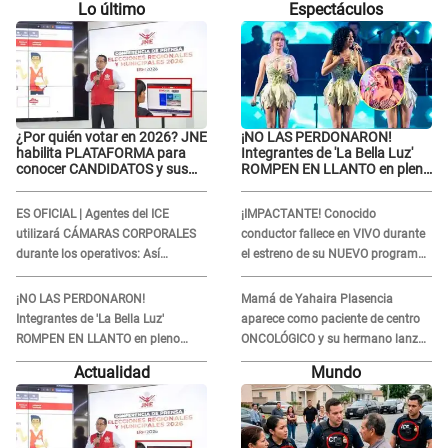
Lo último
Espectáculos
¿Por quién votar en 2026? JNE
¡NO LAS PERDONARON!
habilita PLATAFORMA para
Integrantes de 'La Bella Luz'
conocer CANDIDATOS y sus
ROMPEN EN LLANTO en pleno
propuestas
concierto y reciben FUERTES
CRÍTICAS: “La víctima ...”
ES OFICIAL | Agentes del ICE
¡IMPACTANTE! Conocido
utilizará CÁMARAS CORPORALES
conductor fallece en VIVO durante
durante los operativos: Así
el estreno de su NUEVO programa:
afectará a inmigrantes
así fueron sus últimos segundos al
aire
¡NO LAS PERDONARON!
Mamá de Yahaira Plasencia
Integrantes de 'La Bella Luz'
aparece como paciente de centro
ROMPEN EN LLANTO en pleno
ONCOLÓGICO y su hermano lanza
concierto y reciben FUERTES
DESGARRADOR mensaje: "Hoy fue
Actualidad
Mundo
CRÍTICAS: “La víctima ...”
la última..."