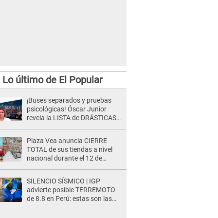
Lo último de El Popular
¡Buses separados y pruebas
psicológicas! Óscar Junior
revela la LISTA de DRÁSTICAS
medidas para prevenir acoso
en 'La Bella Luz' tras caso
Plaza Vea anuncia CIERRE
Naldy Saldaña
TOTAL de sus tiendas a nivel
nacional durante el 12 de
agosto por este MOTIVO
SILENCIO SÍSMICO | IGP
advierte posible TERREMOTO
de 8.8 en Perú: estas son las
zonas más expuestas