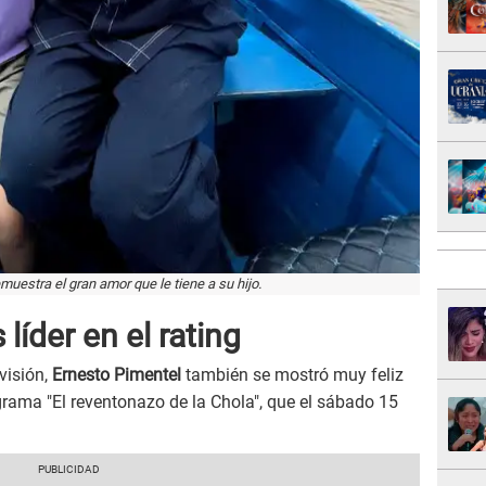
uestra el gran amor que le tiene a su hijo.
líder en el rating
visión,
Ernesto Pimentel
también se mostró muy feliz
grama "El reventonazo de la Chola", que el sábado 15