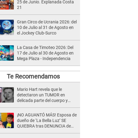
25 de Junio. Explanada Costa
21
Gran Circo de Ucrania 2026: del
10 de Julio al 31 de Agosto en
el Jockey Club-Surco
La Casa de Timoteo 2026: Del
17 de Julio al 30 de Agosto en
Mega Plaza - Independencia
Te Recomendamos
Mario Hart revela que le
detectaron un TUMOR en
delicada parte del cuerpo y
expone diagnóstico: "Dolores
muy fuertes..."
¡NO AGUANTÓ MÁS! Esposa de
dueño de ‘La Bella Luz’ SE
QUIEBRA tras DENUNCIA de
Héctor Boza y ARREMETE
contra Claudia Salazar