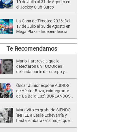
10 de Julio al 31 de Agosto en
el Jockey Club-Surco
La Casa de Timoteo 2026: Del
17 de Julio al 30 de Agosto en
Mega Plaza - Independencia
Te Recomendamos
Mario Hart revela que le
detectaron un TUMOR en
delicada parte del cuerpo y
expone diagnóstico: "Dolores
muy fuertes..."
Óscar Junior expone AUDIOS
de Héctor Boza, exintegrante
de 'La Bella Luz', BURLÁNDOSE
de Anely Dávila tras acusarlo
de maltrato: "Grábame..."
Mark Vito es grabado SIENDO
'INFIEL' a Leslie Echevarría y
hasta 'embaraza' a mujer que
sería su AMANTE: "¡Eres un
desgraciado! "