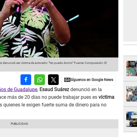
z denunció ser víctima de extorsión: "No puedo dormir"
Fuente: Composición: El
ños de Guadalupe
,
Esaud Suárez
denunció en la
ace más de 20 días no puede trabajar pues es
víctima
s quienes le exigen fuerte suma de dinero para no