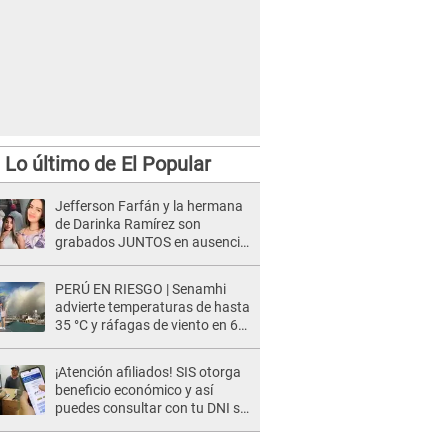
Lo último de El Popular
Jefferson Farfán y la hermana
de Darinka Ramírez son
grabados JUNTOS en ausencia
de Xiomy Kanashiro: "Siempre
va acompañada..."
PERÚ EN RIESGO | Senamhi
advierte temperaturas de hasta
35 °C y ráfagas de viento en 6
regiones del país
¡Atención afiliados! SIS otorga
beneficio económico y así
puedes consultar con tu DNI si
te corresponde