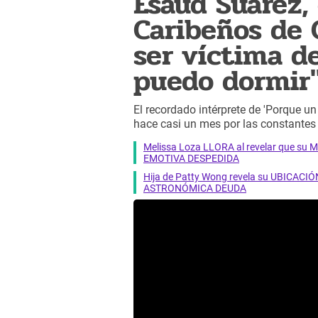
Esaud Suárez,
Caribeños de 
ser víctima de
puedo dormir
El recordado intérprete de 'Porque un
hace casi un mes por las constantes
Melissa Loza LLORA al revelar que su M
EMOTIVA DESPEDIDA
Hija de Patty Wong revela su UBICACIÓN
ASTRONÓMICA DEUDA