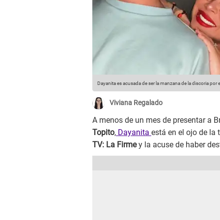
Dayanita es acusada de ser la manzana de la discoria por 
Viviana Regalado
A menos de un mes de presentar a Br
Topito
,
Dayanita
está en el ojo de l
TV: La Firme
y la acuse de haber dest