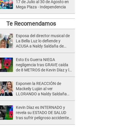
17 de Julio al 30 de Agosto en
Mega Plaza - Independencia
Te Recomendamos
Esposa del director musical de
La Bella Luz lo defiende y
ACUSA a Naldy Saldaña de
tener una relación con él y
otros integrantes
Esto Es Guerra NIEGA
negligencia tras GRAVE caída
de 8 METROS de Kevin Díaz y lo
SEÑALAN: "No adoptó la
postura correcta"
Exponen la REACCIÓN de
Mackeily Luján al ver
LLORANDO a Naldy Saldaña
tras AGRESIÓN de director de
'La Bella Luz': Esto hizo
Kevin Díaz es INTERNADO y
revela su ESTADO DE SALUD
tras sufrir peligroso accidente
en 'EEG' y caer desde altura de
ocho metros