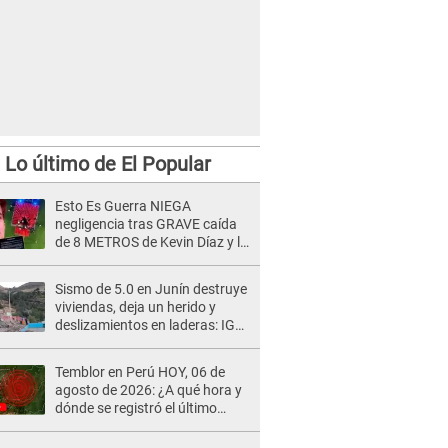
Lo último de El Popular
Esto Es Guerra NIEGA
negligencia tras GRAVE caída
de 8 METROS de Kevin Díaz y lo
SEÑALAN: "No adoptó la
postura correcta"
Sismo de 5.0 en Junín destruye
viviendas, deja un herido y
deslizamientos en laderas: IGP
alerta sobre posibles réplicas
Temblor en Perú HOY, 06 de
agosto de 2026: ¿A qué hora y
dónde se registró el último
sismo, según IGP?