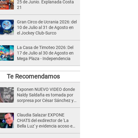
25 de Junio. Explanada Costa
21
Gran Circo de Ucrania 2026: del
10 de Julio al 31 de Agosto en
el Jockey Club-Surco
La Casa de Timoteo 2026: Del
17 de Julio al 30 de Agosto en
Mega Plaza - Independencia
Te Recomendamos
Exponen NUEVO VIDEO donde
Naldy Saldaña es tomada por
sorpresa por César Sánchez y
ella evidencia su REACCIÓN: Le
agarró la mano
Claudia Salazar EXPONE
CHATS del exdirector de 'La
Bella Luz' y evidencia acoso e
insistencia: "Vas a estar
conmigo, no pasa nada"