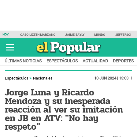
HOY:
CASO LIZETH MARZANO
JAIME BAYLY
MUNDO
JEFFERSON F
ÚLTIMAS NOTICIAS
ESPECTÁCULOS
ACTUALIDAD
DEPORTES
Espectáculos
Nacionales
10 JUN 2024 | 13:03 H
Jorge Luna y Ricardo
Mendoza y su inesperada
reacción al ver su imitación
en JB en ATV: "No hay
respeto"