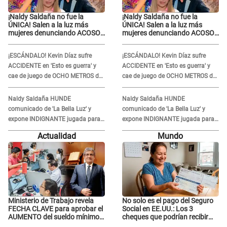
¡Naldy Saldaña no fue la
¡Naldy Saldaña no fue la
ÚNICA! Salen a la luz más
ÚNICA! Salen a la luz más
mujeres denunciando ACOSO
mujeres denunciando ACOSO
en 'La Bella Luz' por parte de
en 'La Bella Luz' por parte de
director
director
¡ESCÁNDALO! Kevin Díaz sufre
¡ESCÁNDALO! Kevin Díaz sufre
ACCIDENTE en 'Esto es guerra' y
ACCIDENTE en 'Esto es guerra' y
cae de juego de OCHO METROS de
cae de juego de OCHO METROS de
altura: "La colchoneta se rompe..."
altura: "La colchoneta se rompe..."
Naldy Saldaña HUNDE
Naldy Saldaña HUNDE
comunicado de 'La Bella Luz' y
comunicado de 'La Bella Luz' y
expone INDIGNANTE jugada para
expone INDIGNANTE jugada para
DEFENDER a director: "Que he
DEFENDER a director: "Que he
Actualidad
Mundo
tenido algo..."
tenido algo..."
Ministerio de Trabajo revela
No solo es el pago del Seguro
FECHA CLAVE para aprobar el
Social en EE.UU.: Los 3
AUMENTO del sueldo mínimo:
cheques que podrían recibir
"Tenemos que activar..."
millones de personas en