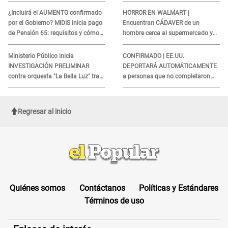
agosto
¿Incluirá el AUMENTO confirmado
HORROR EN WALMART |
por el Gobierno? MIDIS inicia pago
Encuentran CÁDAVER de un
de Pensión 65: requisitos y cómo
hombre cerca al supermercado y
obtener el beneficio economico
esto reveló la autopsia que le
realizaron
Ministerio Público inicia
CONFIRMADO | EE.UU.
INVESTIGACIÓN PRELIMINAR
DEPORTARÁ AUTOMÁTICAMENTE
contra orquesta "La Bella Luz" tras
a personas que no completaron
DENUNCIA de Naldy Saldaña
este formulario clave
Regresar al inicio
Quiénes somos
Contáctanos
Políticas y Estándares
Términos de uso