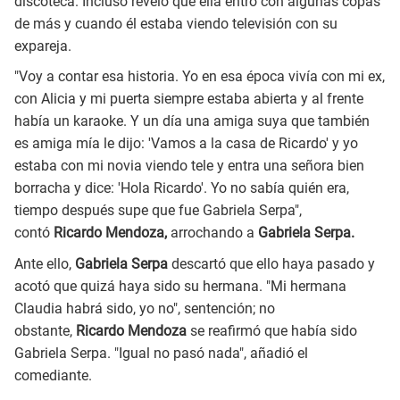
discoteca. Incluso reveló que ella entró con algunas copas
de más y cuando él estaba viendo televisión con su
expareja.
"Voy a contar esa historia. Yo en esa época vivía con mi ex,
con Alicia y mi puerta siempre estaba abierta y al frente
había un karaoke. Y un día una amiga suya que también
es amiga mía le dijo: 'Vamos a la casa de Ricardo' y yo
estaba con mi novia viendo tele y entra una señora bien
borracha y dice: 'Hola Ricardo'. Yo no sabía quién era,
tiempo después supe que fue Gabriela Serpa",
contó
Ricardo Mendoza,
arrochando a
Gabriela Serpa.
Ante ello,
Gabriela Serpa
descartó que ello haya pasado y
acotó que quizá haya sido su hermana. "Mi hermana
Claudia habrá sido, yo no", sentención; no
obstante,
Ricardo Mendoza
se reafirmó que había sido
Gabriela Serpa. "Igual no pasó nada", añadió el
comediante.