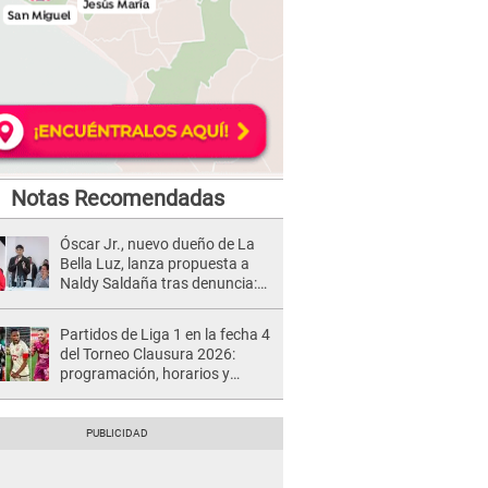
Notas Recomendadas
Óscar Jr., nuevo dueño de La
Bella Luz, lanza propuesta a
Naldy Saldaña tras denuncia:
“Va a haber otro tipo de ley”
Partidos de Liga 1 en la fecha 4
del Torneo Clausura 2026:
programación, horarios y
dónde ver