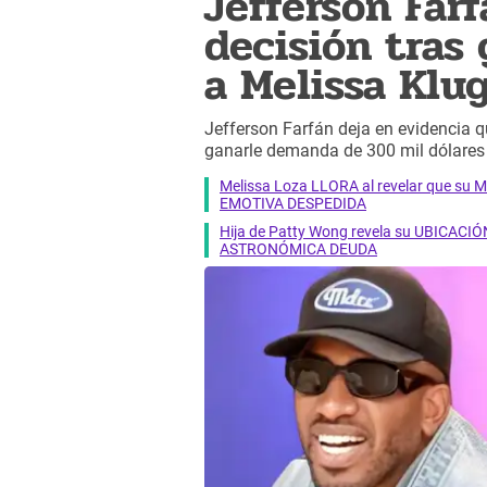
Jefferson Far
decisión tras
a Melissa Klu
Jefferson Farfán deja en evidencia q
ganarle demanda de 300 mil dólares 
Melissa Loza LLORA al revelar que su M
EMOTIVA DESPEDIDA
Hija de Patty Wong revela su UBICACIÓN
ASTRONÓMICA DEUDA