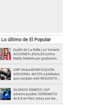
Lo último de El Popular
Dueño de 'La Bella Luz' tomaría
ACCIONES LEGALES contra
Naldy Saldaña por grabaciones
en su casa: "Lo determinará la
justicia"
ONP ofrece BONIFICACIÓN
ADICIONAL del 25% a jubilados
que cumplan este REQUISITO:
revisa si accedes aquí
SILENCIO SÍSMICO | IGP
advierte posible TERREMOTO
de 8.8 en Perú: estas son las
zonas más expuestas