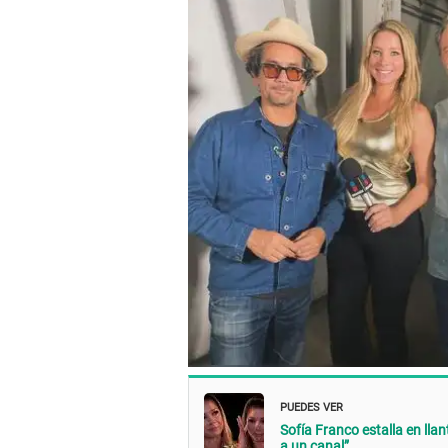
PUEDES VER
Sofía Franco estalla en llan
a un canal”