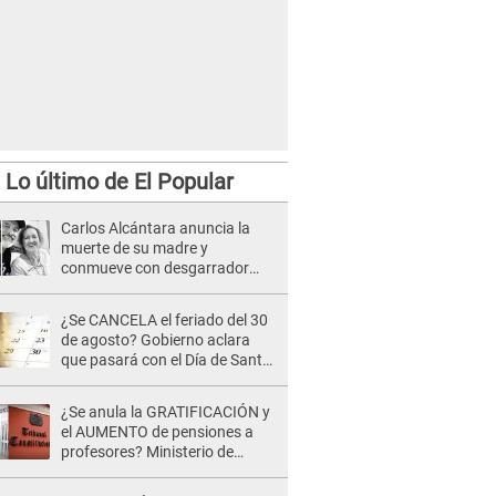
Lo último de El Popular
Carlos Alcántara anuncia la
muerte de su madre y
conmueve con desgarrador
mensaje: “Fuiste una gran
mujer”
¿Se CANCELA el feriado del 30
de agosto? Gobierno aclara
que pasará con el Día de Santa
Rosa de Lima
¿Se anula la GRATIFICACIÓN y
el AUMENTO de pensiones a
profesores? Ministerio de
Economía acudirá al TC por
NUEVA LEY