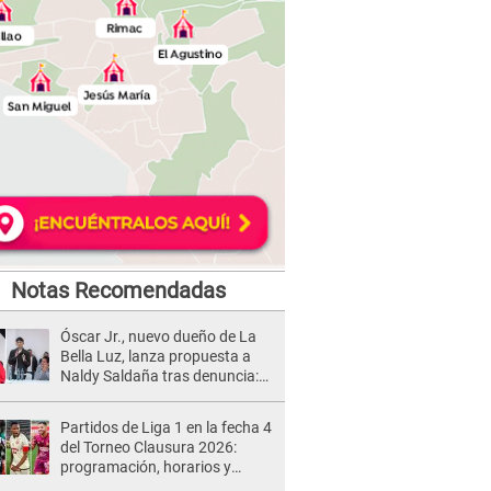
Notas Recomendadas
Óscar Jr., nuevo dueño de La
Bella Luz, lanza propuesta a
Naldy Saldaña tras denuncia:
“Va a haber otro tipo de ley”
Partidos de Liga 1 en la fecha 4
del Torneo Clausura 2026:
programación, horarios y
dónde ver