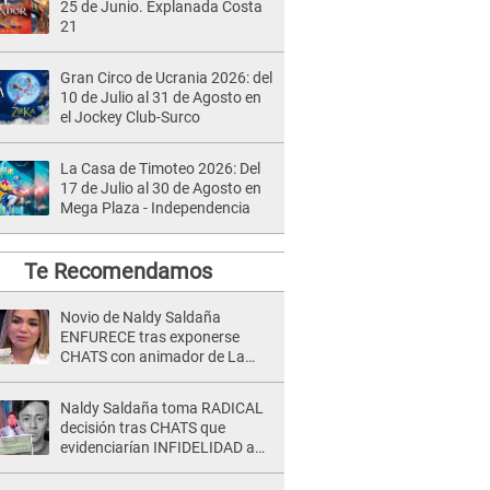
25 de Junio. Explanada Costa
21
Gran Circo de Ucrania 2026: del
10 de Julio al 31 de Agosto en
el Jockey Club-Surco
La Casa de Timoteo 2026: Del
17 de Julio al 30 de Agosto en
Mega Plaza - Independencia
Te Recomendamos
Novio de Naldy Saldaña
ENFURECE tras exponerse
CHATS con animador de La
Bella Luz y ADVIERTE:
"Estúp@&# que cree que..."
Naldy Saldaña toma RADICAL
decisión tras CHATS que
evidenciarían INFIDELIDAD a
su novio con animador de 'La
Bella Luz': "Un día..."