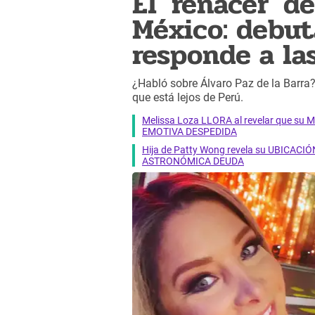
El 'renacer' d
México: debu
responde a las
¿Habló sobre Álvaro Paz de la Barra
que está lejos de Perú.
Melissa Loza LLORA al revelar que su M
EMOTIVA DESPEDIDA
Hija de Patty Wong revela su UBICACIÓN
ASTRONÓMICA DEUDA