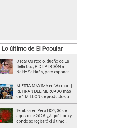
Lo último de El Popular
Óscar Custodio, dueño de La
Bella Luz, PIDE PERDÓN a
Naldy Saldaña, pero exponen
audio donde le reclama por
VIDEOS: "No hay necesidad de
ALERTA MÁXIMA en Walmart |
grabar"
RETIRAN DEL MERCADO más
de 1 MILLÓN de productos tras
causar HERIDAS GRAVES en
usuarios
Temblor en Perú HOY, 06 de
agosto de 2026: ¿A qué hora y
dónde se registró el último
sismo, según IGP?