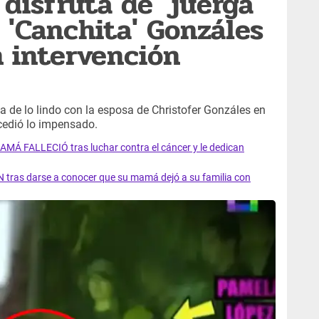
disfruta de 'juerga'
 'Canchita' Gonzáles
 intervención
de lo lindo con la esposa de Christofer Gonzáles en
cedió lo impensado.
AMÁ FALLECIÓ tras luchar contra el cáncer y le dedican
 tras darse a conocer que su mamá dejó a su familia con