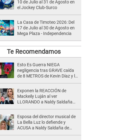
10 de Julio al 31 de Agosto en
el Jockey Club-Surco
La Casa de Timoteo 2026: Del
17 de Julio al 30 de Agosto en
Mega Plaza - Independencia
Te Recomendamos
Esto Es Guerra NIEGA
negligencia tras GRAVE caída
de 8 METROS de Kevin Díaz y lo
SEÑALAN: "No adoptó la
postura correcta"
Exponen la REACCIÓN de
Mackeily Luján al ver
LLORANDO a Naldy Saldaña
tras AGRESIÓN de director de
'La Bella Luz': Esto hizo
Esposa del director musical de
La Bella Luz lo defiende y
ACUSA a Naldy Saldaña de
tener una relación con él y
otros integrantes