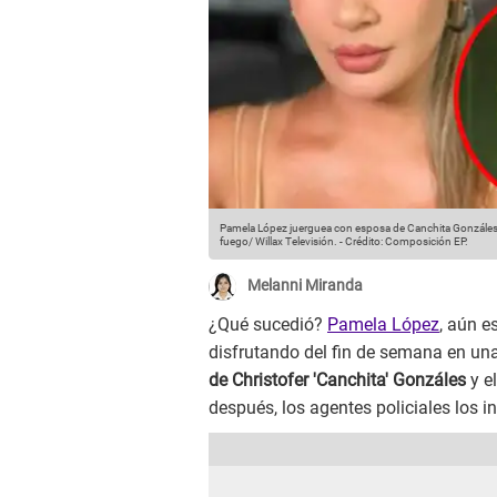
Pamela López juerguea con esposa de Canchita Gonzálesy 
fuego/ Willax Televisión.
-
Crédito: Composición EP.
Melanni Miranda
¿Qué sucedió?
Pamela López
, aún e
disfrutando del fin de semana en una
de Christofer 'Canchita' Gonzáles
y el
después, los agentes policiales los 