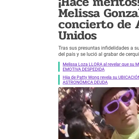
¡Hace méritos!
Melissa Gonza
concierto de 
Unidos
Tras sus presuntas infidelidades a s
del país y se lució al grabar de cer
Melissa Loza LLORA al revelar que su M
EMOTIVA DESPEDIDA
Hija de Patty Wong revela su UBICACIÓN
ASTRONÓMICA DEUDA