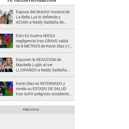
Esposa del director musical de
La Bella Luz lo defiende y
ACUSA a Naldy Saldaña de
tener una relación con él y
otros integrantes
Esto Es Guerra NIEGA
negligencia tras GRAVE caída
de 8 METROS de Kevin Díaz y lo
SEÑALAN: "No adoptó la
postura correcta"
Exponen la REACCIÓN de
Mackeily Luján al ver
LLORANDO a Naldy Saldaña
tras AGRESIÓN de director de
'La Bella Luz': Esto hizo
Kevin Díaz es INTERNADO y
revela su ESTADO DE SALUD
tras sufrir peligroso accidente
en 'EEG' y caer desde altura de
ocho metros