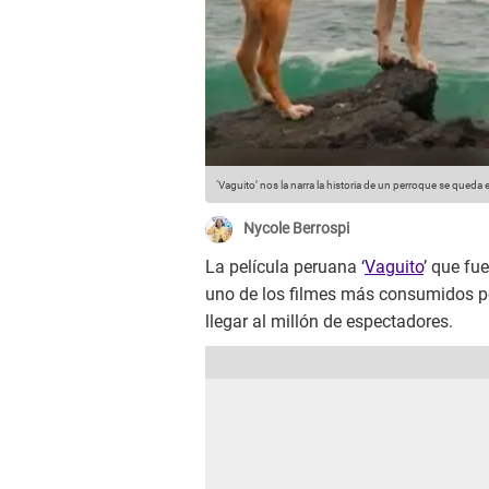
‘Vaguito’ nos la narra la historia de un perroque se qued
Nycole Berrospi
La película peruana ‘
Vaguito
’ que fu
uno de los filmes más consumidos po
llegar al millón de espectadores.