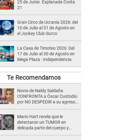
25 de Junio. Explanada Costa
21
Gran Circo de Ucrania 2026: del
10 de Julio al 31 de Agosto en
el Jockey Club-Surco
La Casa de Timoteo 2026: Del
17 de Julio al 30 de Agosto en
Mega Plaza - Independencia
Te Recomendamos
Novio de Naldy Saldaña
CONFRONTA a Óscar Custodio
por NO DESPEDIR a su agresor
y él da INDIGNANTE respuesta:
"Nadie me dice qué hacer"
Mario Hart revela que le
detectaron un TUMOR en
delicada parte del cuerpo y
expone diagnóstico: "Dolores
muy fuertes..."