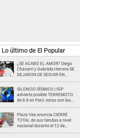
Lo último de El Popular
¿SE ACABÓ EL AMOR? Diego
Chávarri y Gabriela Herrera SE
DEJARON DE SEGUIR EN
INSTAGRAM y él ANUNCIÓ SU
RENUNCIA A SU PODCAST
SILENCIO SÍSMICO | IGP
advierte posible TERREMOTO
de 8.8 en Perú: estas son las
zonas más expuestas
Plaza Vea anuncia CIERRE
TOTAL de sus tiendas a nivel
nacional durante el 12 de
agosto por este MOTIVO