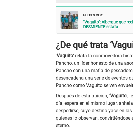
PUEDES VER:
"Vaguito": Albergue que rec
DESMIENTE estafa
¿De qué trata ‘Vagui
'
Vaguito
' relata la conmovedora his
Pancho, un líder honesto de una aso
Pancho con una mafia de pescadores, 
desencadena una serie de eventos qu
Pancho como Vaguito se ven envuelto
Después de esta traición, '
Vaguito
', 
día, espera en el mismo lugar, anhel
despedirse, cuyo destino yace en la
quienes lo observan, convirtiéndose 
eterno.