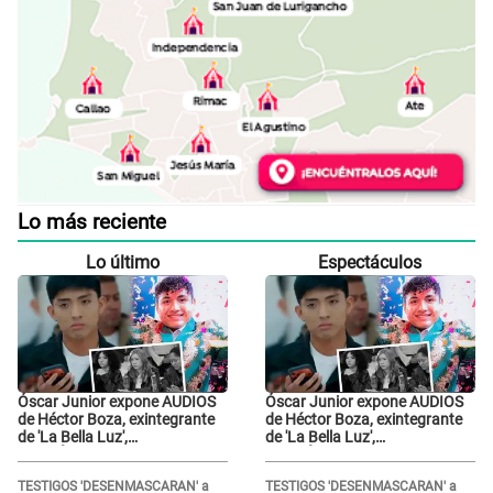
Lo más reciente
Lo último
Espectáculos
Óscar Junior expone AUDIOS
Óscar Junior expone AUDIOS
de Héctor Boza, exintegrante
de Héctor Boza, exintegrante
de 'La Bella Luz',
de 'La Bella Luz',
BURLÁNDOSE de Anely Dávila
BURLÁNDOSE de Anely Dávila
tras acusarlo de maltrato:
tras acusarlo de maltrato:
TESTIGOS 'DESENMASCARAN' a
TESTIGOS 'DESENMASCARAN' a
"Grábame..."
"Grábame..."