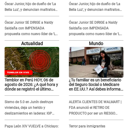
Óscar Junior, hijo de dueño de 'La
Óscar Junior, hijo de dueño de 'La
Bella Luz', y denuncian maltratos
Bella Luz', y denuncian maltratos
en la orquesta: "Los humilla..."
en la orquesta: "Los humilla..."
Óscar Junior SE DIRIGE a Naldy
Óscar Junior SE DIRIGE a Naldy
Saldaña con IMPENSADA
Saldaña con IMPENSADA
propuesta como nuevo líder de 'La
propuesta como nuevo líder de 'La
Bella Luz' tras denuncia: "Otro tipo
Bella Luz' tras denuncia: "Otro tipo
Actualidad
Mundo
de ley..."
de ley..."
Temblor en Perú HOY, 06 de
¿Tu familiar es un beneficiario
agosto de 2026: ¿A qué hora y
del Seguro Social o Medicare
dónde se registró el último
en EE.UU.? Así debes informar
sismo, según IGP?
sobre su muerte para EVITAR
COBROS
Sismo de 5.0 en Junín destruye
ALERTA CLIENTES DE WALMART |
viviendas, deja un herido y
FDA anunció el RETIRO DE
deslizamientos en laderas: IGP
PRODUCTO por ser un RIESGO
alerta sobre posibles réplicas
MORTAL para consumidores: ¿Cuál
es?
Papa León XIV VUELVE a Chiclayo:
Terror para inmigrantes