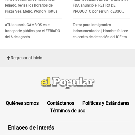
feriado, revisa los horarios de
FDA anunció el RETIRO DE
Plaza Vea, Metro, Wong y Tottus
PRODUCTO por ser un RIESGO
MORTAL para consumidores: ¿Cuál
es?
ATU anuncia CAMBIOS en el
Terror para inmigrantes
transporte público por el FERIADO
indocumentados | Hombre fallece
del 6 de agosto
en centro de detención del ICE tras
sufrir una "emergencia médica"
Regresar al inicio
Quiénes somos
Contáctanos
Políticas y Estándares
Términos de uso
Enlaces de interés