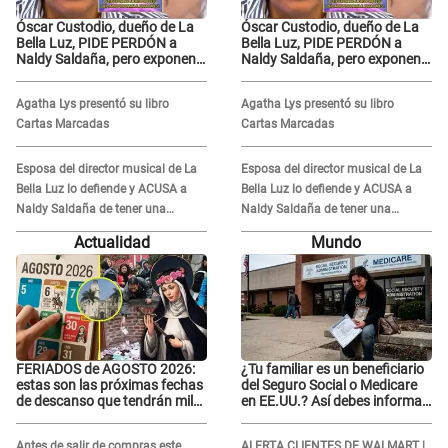
Óscar Custodio, dueño de La
Óscar Custodio, dueño de La
Bella Luz, PIDE PERDÓN a
Bella Luz, PIDE PERDÓN a
Naldy Saldaña, pero exponen
Naldy Saldaña, pero exponen
audio donde le reclama por
audio donde le reclama por
VIDEOS: "No hay necesidad de
VIDEOS: "No hay necesidad de
Agatha Lys presentó su libro
Agatha Lys presentó su libro
grabar"
grabar"
Cartas Marcadas
Cartas Marcadas
Esposa del director musical de La
Esposa del director musical de La
Bella Luz lo defiende y ACUSA a
Bella Luz lo defiende y ACUSA a
Naldy Saldaña de tener una
Naldy Saldaña de tener una
relación con él y otros integrantes
relación con él y otros integrantes
Actualidad
Mundo
FERIADOS de AGOSTO 2026:
¿Tu familiar es un beneficiario
estas son las próximas fechas
del Seguro Social o Medicare
de descanso que tendrán miles
en EE.UU.? Así debes informar
de peruanos
sobre su muerte para EVITAR
COBROS
Antes de salir de compras este
ALERTA CLIENTES DE WALMART |