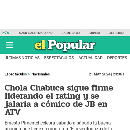
HOY:
CASO LIZETH MARZANO
JAIME BAYLY
MUNDO
JEFFERSON F
ÚLTIMAS NOTICIAS
ESPECTÁCULOS
ACTUALIDAD
DEPORTES
Espectáculos
Nacionales
21 MAY 2024 | 23:36 H
Chola Chabuca sigue firme
liderando el rating y se
jalaría a cómico de JB en
ATV
Ernesto Pimentel celebra sábado a sábado la buena
acogida que tiene su programa "El reventonazo de la