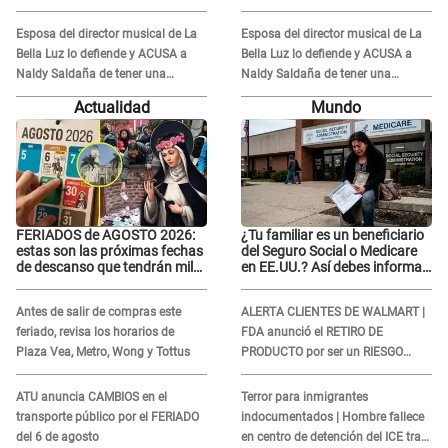
Esposa del director musical de La
Esposa del director musical de La
Bella Luz lo defiende y ACUSA a
Bella Luz lo defiende y ACUSA a
Naldy Saldaña de tener una
Naldy Saldaña de tener una
relación con él y otros integrantes
relación con él y otros integrantes
Actualidad
Mundo
FERIADOS de AGOSTO 2026:
¿Tu familiar es un beneficiario
estas son las próximas fechas
del Seguro Social o Medicare
de descanso que tendrán miles
en EE.UU.? Así debes informar
de peruanos
sobre su muerte para EVITAR
COBROS
Antes de salir de compras este
ALERTA CLIENTES DE WALMART |
feriado, revisa los horarios de
FDA anunció el RETIRO DE
Plaza Vea, Metro, Wong y Tottus
PRODUCTO por ser un RIESGO
MORTAL para consumidores: ¿Cuál
es?
ATU anuncia CAMBIOS en el
Terror para inmigrantes
transporte público por el FERIADO
indocumentados | Hombre fallece
del 6 de agosto
en centro de detención del ICE tras