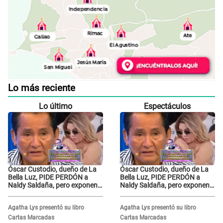
Lo más reciente
Lo último
Espectáculos
Óscar Custodio, dueño de La
Óscar Custodio, dueño de La
Bella Luz, PIDE PERDÓN a
Bella Luz, PIDE PERDÓN a
Naldy Saldaña, pero exponen
Naldy Saldaña, pero exponen
audio donde le reclama por
audio donde le reclama por
VIDEOS: "No hay necesidad de
VIDEOS: "No hay necesidad de
Agatha Lys presentó su libro
Agatha Lys presentó su libro
grabar"
grabar"
Cartas Marcadas
Cartas Marcadas