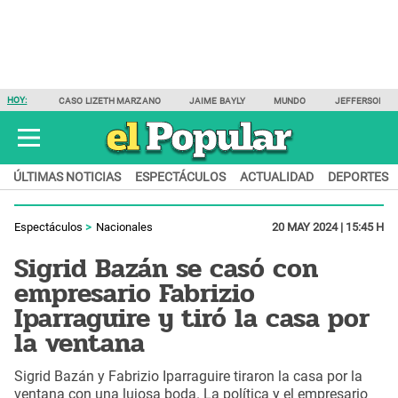
HOY:
CASO LIZETH MARZANO
JAIME BAYLY
MUNDO
JEFFERSON F
ÚLTIMAS NOTICIAS
ESPECTÁCULOS
ACTUALIDAD
DEPORTES
Espectáculos
Nacionales
20 MAY 2024 | 15:45 H
Sigrid Bazán se casó con
empresario Fabrizio
Iparraguire y tiró la casa por
la ventana
Sigrid Bazán y Fabrizio Iparraguire tiraron la casa por la
ventana con una lujosa boda. La política y el empresario