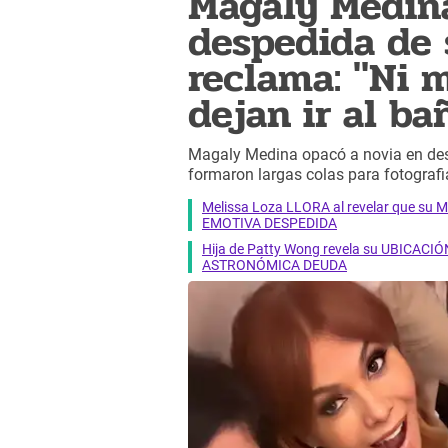
Magaly Medina
despedida de 
reclama: "Ni m
dejan ir al ba
Magaly Medina opacó a novia en desp
formaron largas colas para fotografia
Melissa Loza LLORA al revelar que su M
EMOTIVA DESPEDIDA
Hija de Patty Wong revela su UBICACIÓN
ASTRONÓMICA DEUDA