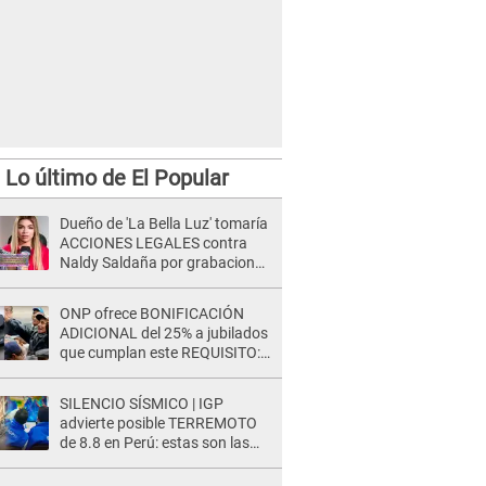
Lo último de El Popular
Dueño de 'La Bella Luz' tomaría
ACCIONES LEGALES contra
Naldy Saldaña por grabaciones
en su casa: "Lo determinará la
justicia"
ONP ofrece BONIFICACIÓN
ADICIONAL del 25% a jubilados
que cumplan este REQUISITO:
revisa si accedes aquí
SILENCIO SÍSMICO | IGP
advierte posible TERREMOTO
de 8.8 en Perú: estas son las
zonas más expuestas