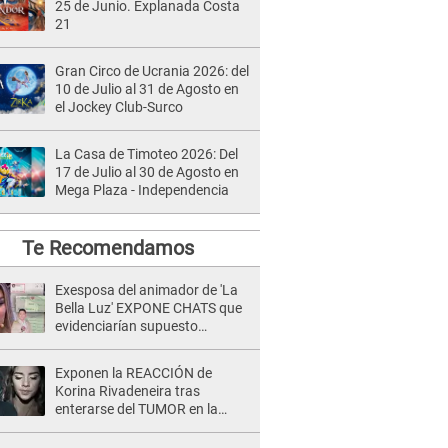
25 de Junio. Explanada Costa
21
Gran Circo de Ucrania 2026: del
10 de Julio al 31 de Agosto en
el Jockey Club-Surco
La Casa de Timoteo 2026: Del
17 de Julio al 30 de Agosto en
Mega Plaza - Independencia
Te Recomendamos
Exesposa del animador de 'La
Bella Luz' EXPONE CHATS que
evidenciarían supuesto
romance clandestino con Naldy
Saldaña, pese a tener pareja
Exponen la REACCIÓN de
Korina Rivadeneira tras
enterarse del TUMOR en la
cabeza de Mario Hart: "Ella
estaba muy..."