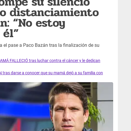
rompe su silencio
o distanciamiento
n: “No estoy
 él”
da el pase a Paco Bazán tras la finalización de su
AMÁ FALLECIÓ tras luchar contra el cáncer y le dedican
 tras darse a conocer que su mamá dejó a su familia con