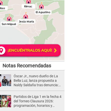
Notas Recomendadas
Óscar Jr., nuevo dueño de La
Bella Luz, lanza propuesta a
Naldy Saldaña tras denuncia:
“Va a haber otro tipo de ley”
Partidos de Liga 1 en la fecha 4
del Torneo Clausura 2026:
programación, horarios y
dónde ver