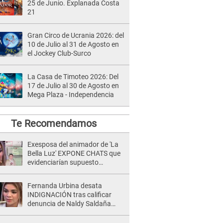
25 de Junio. Explanada Costa
21
Gran Circo de Ucrania 2026: del
10 de Julio al 31 de Agosto en
el Jockey Club-Surco
La Casa de Timoteo 2026: Del
17 de Julio al 30 de Agosto en
Mega Plaza - Independencia
Te Recomendamos
Exesposa del animador de 'La
Bella Luz' EXPONE CHATS que
evidenciarían supuesto
romance clandestino con Naldy
Saldaña, pese a tener pareja
Fernanda Urbina desata
INDIGNACIÓN tras calificar
denuncia de Naldy Saldaña
como 'acto bochornoso': "No es
justo atacar a otra mujer"