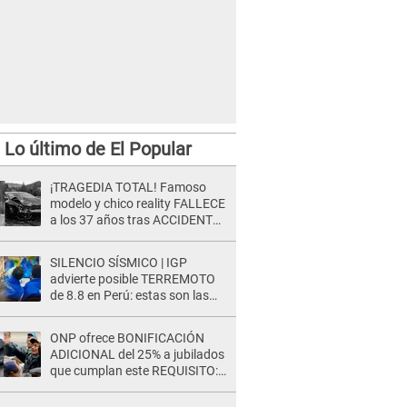
Lo último de El Popular
¡TRAGEDIA TOTAL! Famoso
modelo y chico reality FALLECE
a los 37 años tras ACCIDENTE
durante la grabación de un
comercial
SILENCIO SÍSMICO | IGP
advierte posible TERREMOTO
de 8.8 en Perú: estas son las
zonas más expuestas
ONP ofrece BONIFICACIÓN
ADICIONAL del 25% a jubilados
que cumplan este REQUISITO:
revisa si accedes aquí