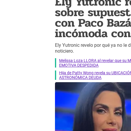
Ely Yutronic 
sobre supuest
con Paco Bazá
incómoda con
Ely Yutronic revelo por qué ya no le 
noticiero.
Melissa Loza LLORA al revelar que su M
EMOTIVA DESPEDIDA
Hija de Patty Wong revela su UBICACIÓN
ASTRONÓMICA DEUDA