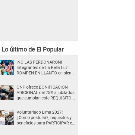
Lo último de El Popular
¡NO LAS PERDONARON!
Integrantes de 'La Bella Luz'
ROMPEN EN LLANTO en pleno
concierto y reciben FUERTES
CRÍTICAS: “La víctima ...”
ONP ofrece BONIFICACIÓN
ADICIONAL del 25% a jubilados
que cumplan este REQUISITO:
revisa si accedes aquí
Voluntariado Lima 2027:
¿Cómo postular?, requisitos y
beneficios para PARTICIPAR en
los Juegos Panamericanos