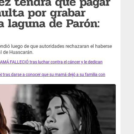
z tendrá que pagar
ulta por grabar
a laguna de Parón:
ndió luego de que autoridades rechazaran el haberse
al de Huascarán.
AMÁ FALLECIÓ tras luchar contra el cáncer y le dedican
 tras darse a conocer que su mamá dejó a su familia con