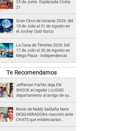
25 de Junio. Explanada Costa
21
Gran Circo de Ucrania 2026: del
10 de Julio al 31 de Agosto en
el Jockey Club-Surco
La Casa de Timoteo 2026: Del
17 de Julio al 30 de Agosto en
Mega Plaza - Independencia
Te Recomendamos
Jefferson Farfán deja EN
SHOCK al regalar LUJOSO
departamento al amigo de su
hijo y lo HUNDEN en redes: "A
su hija se lo negó"
Novio de Naldy Saldaña tiene
DESGARRADORA reacción ante
CHATS que evidenciarían
INFIDELIDAD con animador de
'La Bella Luz': "Se puso..."