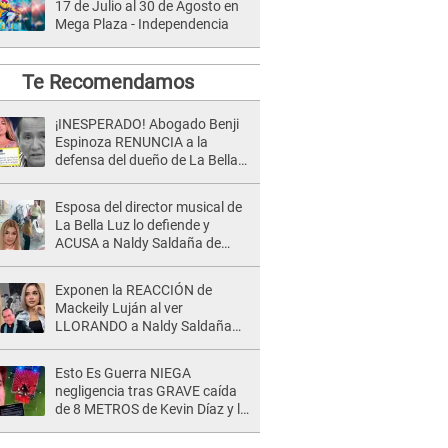
17 de Julio al 30 de Agosto en
Mega Plaza - Independencia
Te Recomendamos
¡INESPERADO! Abogado Benji
Espinoza RENUNCIA a la
defensa del dueño de La Bella
Luz tras difusión de POLÉMICO
audio: "Nada que defender"
Esposa del director musical de
La Bella Luz lo defiende y
ACUSA a Naldy Saldaña de
tener una relación con él y
otros integrantes
Exponen la REACCIÓN de
Mackeily Luján al ver
LLORANDO a Naldy Saldaña
tras AGRESIÓN de director de
'La Bella Luz': Esto hizo
Esto Es Guerra NIEGA
negligencia tras GRAVE caída
de 8 METROS de Kevin Díaz y lo
SEÑALAN: "No adoptó la
postura correcta"