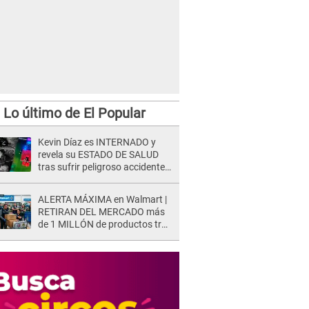
Lo último de El Popular
Kevin Díaz es INTERNADO y
revela su ESTADO DE SALUD
tras sufrir peligroso accidente
en 'EEG' y caer desde altura de
ocho metros
ALERTA MÁXIMA en Walmart |
RETIRAN DEL MERCADO más
de 1 MILLÓN de productos tras
causar HERIDAS GRAVES en
usuarios