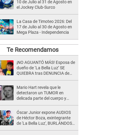
10 de Julio al 31 de Agosto en
el Jockey Club-Surco
La Casa de Timoteo 2026: Del
17 de Julio al 30 de Agosto en
Mega Plaza - Independencia
Te Recomendamos
¡NO AGUANTÓ MÁS! Esposa de
dueño de ‘La Bella Luz’ SE
QUIEBRA tras DENUNCIA de
Héctor Boza y ARREMETE
contra Claudia Salazar
Mario Hart revela que le
detectaron un TUMOR en
delicada parte del cuerpo y
expone diagnóstico: "Dolores
muy fuertes..."
Óscar Junior expone AUDIOS
de Héctor Boza, exintegrante
de 'La Bella Luz', BURLÁNDOSE
de Anely Dávila tras acusarlo
de maltrato: "Grábame..."