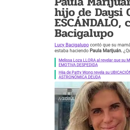
Paula Marijuá
hijo de Daysi
ESCÁNDALO, c
Bacigalupo
Lucy Bacigalupo
contó que su mamá
estaba haciendo
Paula Marijuán.
¿Q
Melissa Loza LLORA al revelar que su M
EMOTIVA DESPEDIDA
Hija de Patty Wong revela su UBICACIÓN
ASTRONÓMICA DEUDA