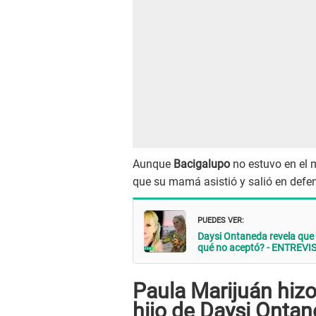
Aunque
Bacigalupo
no estuvo en el 
que su mamá asistió y salió en def
PUEDES VER:
Daysi Ontaneda revela que 
qué no aceptó? - ENTREVI
Paula Marijuán hi
hijo de Daysi Onta