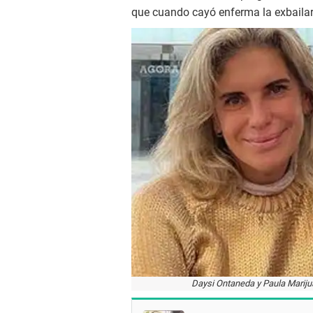
que cuando cayó enferma la exbailarin
Daysi Ontaneda y Paula Mariju