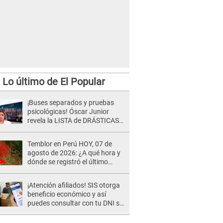
Lo último de El Popular
¡Buses separados y pruebas
psicológicas! Óscar Junior
revela la LISTA de DRÁSTICAS
medidas para prevenir acoso
en 'La Bella Luz' tras caso
Temblor en Perú HOY, 07 de
Naldy Saldaña
agosto de 2026: ¿A qué hora y
dónde se registró el último
sismo, según IGP?
¡Atención afiliados! SIS otorga
beneficio económico y así
puedes consultar con tu DNI si
te corresponde