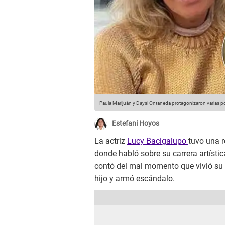
Paula Marijuán y Daysi Ontaneda protagonizaron varias p
Estefani Hoyos
La actriz
Lucy Bacigalupo
tuvo una r
donde habló sobre su carrera artísti
contó del mal momento que vivió s
hijo y armó escándalo.