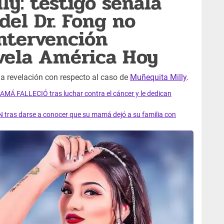
ly: testigo señala
el Dr. Fong no
intervención
evela América Hoy
na revelación con respecto al caso de
Muñequita Milly
.
AMÁ FALLECIÓ tras luchar contra el cáncer y le dedican
 tras darse a conocer que su mamá dejó a su familia con