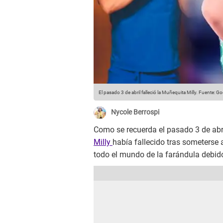
El pasado 3 de abril falleció la Muñequita Milly.
Fuente: Go
Nycole Berrospi
Como se recuerda el pasado 3 de abri
Milly
había fallecido tras someterse 
todo el mundo de la farándula debid