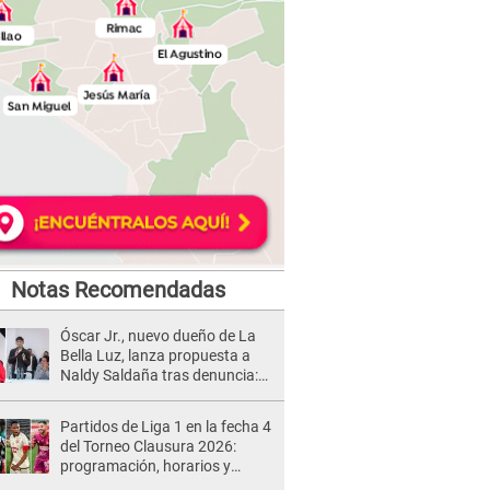
Notas Recomendadas
Óscar Jr., nuevo dueño de La
Bella Luz, lanza propuesta a
Naldy Saldaña tras denuncia:
“Va a haber otro tipo de ley”
Partidos de Liga 1 en la fecha 4
del Torneo Clausura 2026:
programación, horarios y
dónde ver