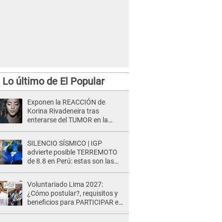
Lo último de El Popular
Exponen la REACCIÓN de
Korina Rivadeneira tras
enterarse del TUMOR en la
cabeza de Mario Hart: "Ella
estaba muy..."
SILENCIO SÍSMICO | IGP
advierte posible TERREMOTO
de 8.8 en Perú: estas son las
zonas más expuestas
Voluntariado Lima 2027:
¿Cómo postular?, requisitos y
beneficios para PARTICIPAR en
los Juegos Panamericanos