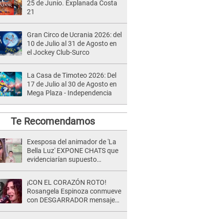
25 de Junio. Explanada Costa
21
Gran Circo de Ucrania 2026: del
10 de Julio al 31 de Agosto en
el Jockey Club-Surco
La Casa de Timoteo 2026: Del
17 de Julio al 30 de Agosto en
Mega Plaza - Independencia
Te Recomendamos
Exesposa del animador de 'La
Bella Luz' EXPONE CHATS que
evidenciarían supuesto
romance clandestino con Naldy
Saldaña, pese a tener pareja
¡CON EL CORAZÓN ROTO!
Rosangela Espinoza conmueve
con DESGARRADOR mensaje
tras terrible pérdida: "Descansa
en paz..."