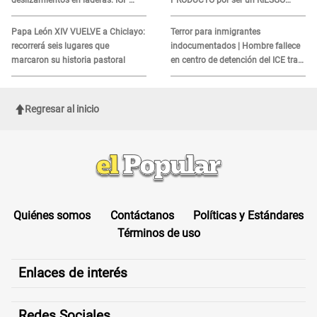
deslizamientos en laderas: IGP
PRODUCTO por ser un RIESGO
alerta sobre posibles réplicas
MORTAL para consumidores: ¿Cuál
es?
Papa León XIV VUELVE a Chiclayo:
Terror para inmigrantes
recorrerá seis lugares que
indocumentados | Hombre fallece
marcaron su historia pastoral
en centro de detención del ICE tras
sufrir una "emergencia médica"
Regresar al inicio
Quiénes somos
Contáctanos
Políticas y Estándares
Términos de uso
Enlaces de interés
Redes Sociales