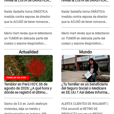
revela la LISTA de DRÁSTICAS
revela la LISTA de DRÁSTICAS
medidas para prevenir acoso
medidas para prevenir acoso
en 'La Bella Luz' tras caso
en 'La Bella Luz' tras caso
Naldy Saldaña toma DRÁSTICA
Naldy Saldaña toma DRÁSTICA
Naldy Saldaña
Naldy Saldaña
medida contra esposa de director
medida contra esposa de director
que la ACUSÓ de tener romance
que la ACUSÓ de tener romance
con él: "Muy triste..."
con él: "Muy triste..."
Mario Hart revela que le detectaron
Mario Hart revela que le detectaron
un TUMOR en delicada parte del
un TUMOR en delicada parte del
cuerpo y expone diagnóstico:
cuerpo y expone diagnóstico:
"Dolores muy fuertes..."
"Dolores muy fuertes..."
Actualidad
Mundo
Temblor en Perú HOY, 06 de
¿Tu familiar es un beneficiario
agosto de 2026: ¿A qué hora y
del Seguro Social o Medicare
dónde se registró el último
en EE.UU.? Así debes informar
sismo, según IGP?
sobre su muerte para EVITAR
COBROS
Sismo de 5.0 en Junín destruye
ALERTA CLIENTES DE WALMART |
viviendas, deja un herido y
FDA anunció el RETIRO DE