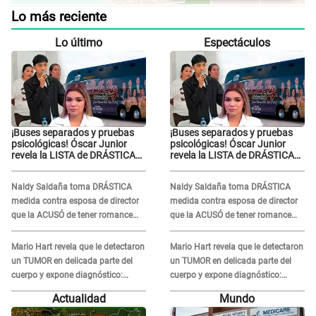
Lo más reciente
Lo último
Espectáculos
¡Buses separados y pruebas
¡Buses separados y pruebas
psicológicas! Óscar Junior
psicológicas! Óscar Junior
revela la LISTA de DRÁSTICAS
revela la LISTA de DRÁSTICAS
medidas para prevenir acoso
medidas para prevenir acoso
en 'La Bella Luz' tras caso
en 'La Bella Luz' tras caso
Naldy Saldaña toma DRÁSTICA
Naldy Saldaña toma DRÁSTICA
Naldy Saldaña
Naldy Saldaña
medida contra esposa de director
medida contra esposa de director
que la ACUSÓ de tener romance
que la ACUSÓ de tener romance
con él: "Muy triste..."
con él: "Muy triste..."
Mario Hart revela que le detectaron
Mario Hart revela que le detectaron
un TUMOR en delicada parte del
un TUMOR en delicada parte del
cuerpo y expone diagnóstico:
cuerpo y expone diagnóstico:
"Dolores muy fuertes..."
"Dolores muy fuertes..."
Actualidad
Mundo