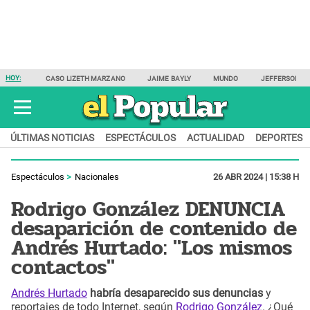
HOY:
CASO LIZETH MARZANO
JAIME BAYLY
MUNDO
JEFFERSON F
ÚLTIMAS NOTICIAS
ESPECTÁCULOS
ACTUALIDAD
DEPORTES
Espectáculos
Nacionales
26 ABR 2024 | 15:38 H
Rodrigo González DENUNCIA
desaparición de contenido de
Andrés Hurtado: "Los mismos
contactos"
Andrés Hurtado
habría desaparecido sus denuncias
y
reportajes de todo Internet, según
Rodrigo González
. ¿Qué