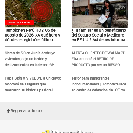
Temblor en Perú HOY, 06 de
¿Tu familiar es un beneficiario
agosto de 2026: ¿A qué hora y
del Seguro Social o Medicare
dónde se registró el último
en EE.UU.? Así debes informar
sismo, según IGP?
sobre su muerte para EVITAR
COBROS
Sismo de 5.0 en Junín destruye
ALERTA CLIENTES DE WALMART |
viviendas, deja un herido y
FDA anunció el RETIRO DE
deslizamientos en laderas: IGP
PRODUCTO por ser un RIESGO
alerta sobre posibles réplicas
MORTAL para consumidores: ¿Cuál
es?
Papa León XIV VUELVE a Chiclayo:
Terror para inmigrantes
recorrerá seis lugares que
indocumentados | Hombre fallece
marcaron su historia pastoral
en centro de detención del ICE tras
sufrir una "emergencia médica"
Regresar al inicio