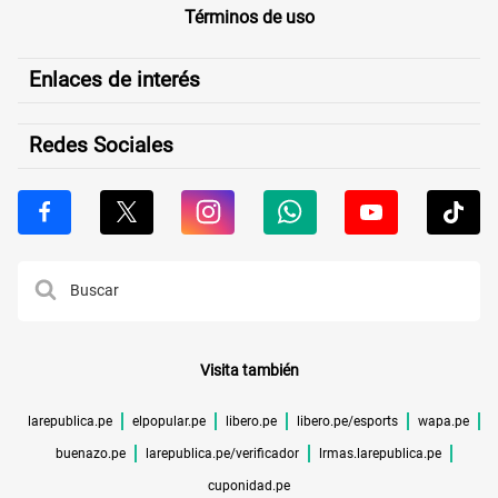
Términos de uso
Enlaces de interés
Redes Sociales
Visita también
larepublica.pe
elpopular.pe
libero.pe
libero.pe/esports
wapa.pe
buenazo.pe
larepublica.pe/verificador
lrmas.larepublica.pe
cuponidad.pe