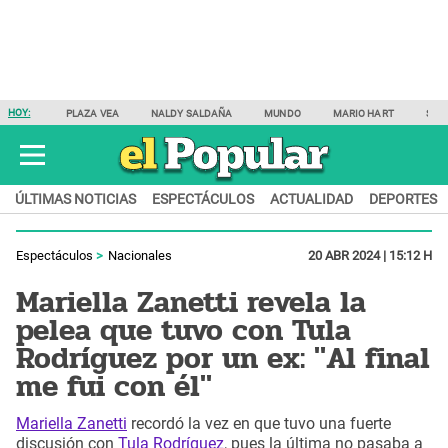
HOY:
PLAZA VEA
NALDY SALDAÑA
MUNDO
MARIO HART
SAM
ÚLTIMAS NOTICIAS
ESPECTÁCULOS
ACTUALIDAD
DEPORTES
Espectáculos
Nacionales
20 ABR 2024 | 15:12 H
Mariella Zanetti revela la
pelea que tuvo con Tula
Rodríguez por un ex: "Al final
me fui con él"
Mariella Zanetti
recordó la vez en que tuvo una fuerte
discusión con
Tula Rodríguez
, pues la última no pasaba a