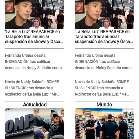
'La Bella Luz' REAPARECE en
'La Bella Luz' REAPARECE en
Tarapoto tras anunciar
Tarapoto tras anunciar
suspensión de shows y Óscar
suspensión de shows y Óscar
Junior se JUSTIFICA: "Por un
Junior se JUSTIFICA: "Por un
error no vamos a pagar todos"
error no vamos a pagar todos"
Fernanda Urbina desata
Fernanda Urbina desata
INDIGNACIÓN tras calificar
INDIGNACIÓN tras calificar
denuncia de Naldy Saldaña como
denuncia de Naldy Saldaña como
'acto bochornoso': "No es justo
'acto bochornoso': "No es justo
atacar a otra mujer"
atacar a otra mujer"
Novio de Naldy Saldaña ROMPE
Novio de Naldy Saldaña ROMPE
SU SILENCIO tras denuncia a
SU SILENCIO tras denuncia a
exdirector de 'La Bella Luz': "Me
exdirector de 'La Bella Luz': "Me
basta con que ella esté bien"
basta con que ella esté bien"
Actualidad
Mundo