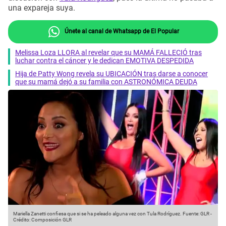
una expareja suya.
Únete al canal de Whatsapp de El Popular
Melissa Loza LLORA al revelar que su MAMÁ FALLECIÓ tras
luchar contra el cáncer y le dedican EMOTIVA DESPEDIDA
Hija de Patty Wong revela su UBICACIÓN tras darse a conocer
que su mamá dejó a su familia con ASTRONÓMICA DEUDA
Mariella Zanetti confiesa que si se ha peleado alguna vez con Tula Rodríguez.
Fuente: GLR
-
Crédito: Composición GLR