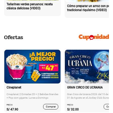
Tallarines verdes peruanos: receta
Cómo preparar un arroz con poll
clásica deliciosa (VIDEO)
tradicional riquísimo (VIDEO)
Ofertas
Cineplanet
GRAN CIRCO DE UCRANIA
Cineplanet: 2 Entradas 2D + 2 Bebidas Grandes
Gran Circo de Ucrania 2026: del 10 de Juli
+ Pop corn gigante. Lunes a Domingo
31 de Agosto en el Jockey Club-Surco
PRECIO
PRECIO
Comprar
Comp
S/
47.90
S/
32.00