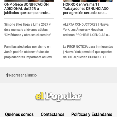
ONP ofrece BONIFICACIÓN
HORROR en Walmart |
ADICIONAL del 25% a
Trabajador es DENUNCIADO
jubilados que cumplan este
por agresión sexual a una
REQUISITO: revisa si accedes
cliente y su respuesta
aquí
INDIGNÓ A TODOS
Simone Biles llega a Lima 2027 y
ALERTA CONDUCTORES | Nueva
deja mensaje a jóvenes atletas:
York, Los Ángeles y Houston
“Diviértanse y abracen el camino”
ordenan PROHIBIR LICENCIAS a
quienes no presenten ESTE
DOCUMENTO
Familias afectadas por sismo en
La PEOR NOTICIA para inmigrantes
Junín podrán obtener títulos de
| Nueva York permitirá que agentes
propiedad tras importante acuerdo
del ICE si puedan CUBRIRSE EL
de Cofopri
ROSTRO
Regresar al inicio
Quiénes somos
Contáctanos
Políticas y Estándares