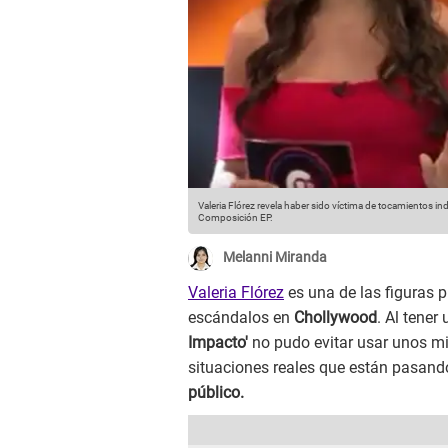
Valeria Flórez revela haber sido víctima de tocamientos in
Composición EP.
Melanni Miranda
Valeria Flórez
es una de las figuras p
escándalos en
Chollywood
. Al tener
Impacto'
no pudo evitar usar unos m
situaciones reales que están pasando
público.