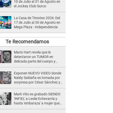
10 de Julio al 31 de Agosto en
el Jockey Club-Surco
La Casa de Timoteo 2026: Del
17 de Julio al 30 de Agosto en
Mega Plaza - Independencia
Te Recomendamos
Mario Hart revela que le
detectaron un TUMOR en
delicada parte del cuerpo y
expone diagnóstico: "Dolores
muy fuertes..."
Exponen NUEVO VIDEO donde
Naldy Saldaña es tomada por
sorpresa por César Sánchez y
ella evidencia su REACCIÓN: Le
agarró la mano
Mark Vito es grabado SIENDO
'INFIEL' a Leslie Echevarría y
hasta 'embaraza' a mujer que
sería su AMANTE: "¡Eres un
desgraciado! "