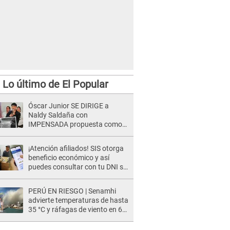
Lo último de El Popular
Óscar Junior SE DIRIGE a
Naldy Saldaña con
IMPENSADA propuesta como
nuevo líder de 'La Bella Luz' tras
denuncia: "Otro tipo de ley..."
¡Atención afiliados! SIS otorga
beneficio económico y así
puedes consultar con tu DNI si
te corresponde
PERÚ EN RIESGO | Senamhi
advierte temperaturas de hasta
35 °C y ráfagas de viento en 6
regiones del país