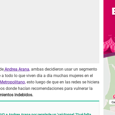
de
Andrea Arana,
ambas decidieron usar un segmento
e a todo lo que viven día a día muchas mujeres en el
Metropolitano,
esto luego de que en las redes se hiciera
upos donde hacían recomendaciones para vulnerar la
mientos indebidos.
VO a Andrea Arana por regalarle un ‘cal-Sonne’: "Qué falta