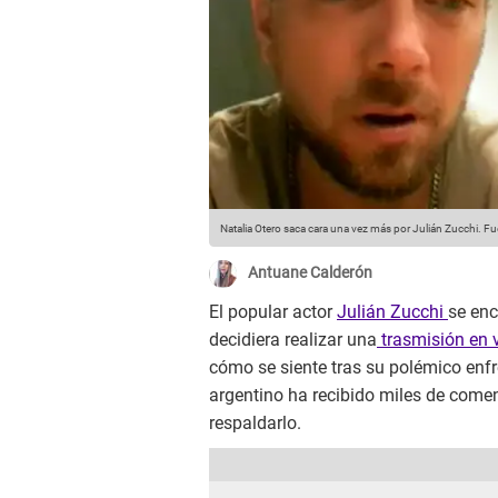
Natalia Otero saca cara una vez más por Julián Zucchi.
Fue
Antuane Calderón
El popular actor
Julián Zucchi
se en
decidiera realizar una
trasmisión en 
cómo se siente tras su polémico enf
argentino ha recibido miles de come
respaldarlo.