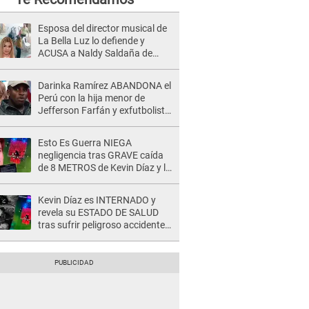
Esposa del director musical de
La Bella Luz lo defiende y
ACUSA a Naldy Saldaña de
tener una relación con él y
otros integrantes
Darinka Ramírez ABANDONA el
Perú con la hija menor de
Jefferson Farfán y exfutbolista
REACCIONA: "A ti que..."
Esto Es Guerra NIEGA
negligencia tras GRAVE caída
de 8 METROS de Kevin Díaz y lo
SEÑALAN: "No adoptó la
postura correcta"
Kevin Díaz es INTERNADO y
revela su ESTADO DE SALUD
tras sufrir peligroso accidente
en 'EEG' y caer desde altura de
ocho metros