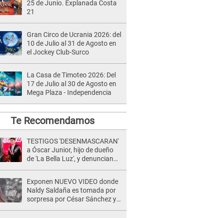
25 de Junio. Explanada Costa
21
Gran Circo de Ucrania 2026: del
10 de Julio al 31 de Agosto en
el Jockey Club-Surco
La Casa de Timoteo 2026: Del
17 de Julio al 30 de Agosto en
Mega Plaza - Independencia
Te Recomendamos
TESTIGOS 'DESENMASCARAN'
a Óscar Junior, hijo de dueño
de 'La Bella Luz', y denuncian
maltratos en la orquesta: "Los
humilla..."
Exponen NUEVO VIDEO donde
Naldy Saldaña es tomada por
sorpresa por César Sánchez y
ella evidencia su REACCIÓN: Le
agarró la mano