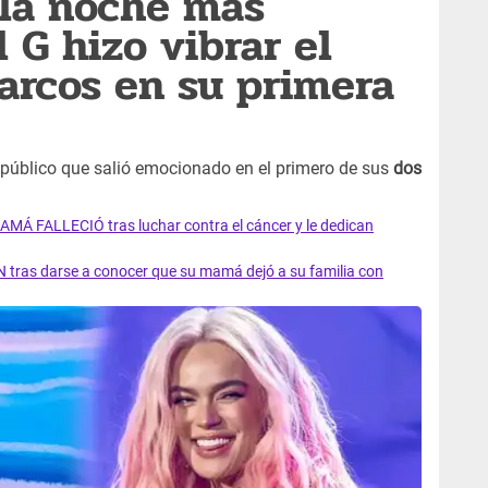
 la noche más
 G hizo vibrar el
arcos en su primera
público que salió emocionado en el primero de sus
dos
AMÁ FALLECIÓ tras luchar contra el cáncer y le dedican
 tras darse a conocer que su mamá dejó a su familia con