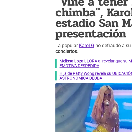
"Vine a tener
chimba", Karol
estadio San M
presentación
La popular
Karol G
no defraudó a su 
conciertos
.
Melissa Loza LLORA al revelar que su M
EMOTIVA DESPEDIDA
Hija de Patty Wong revela su UBICACIÓN
ASTRONÓMICA DEUDA