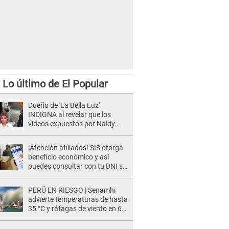
Lo último de El Popular
Dueño de 'La Bella Luz'
INDIGNA al revelar que los
videos expuestos por Naldy
Saldaña pueden ser EDITADOS:
"Yo tengo sus dos visitas..."
¡Atención afiliados! SIS otorga
beneficio económico y así
puedes consultar con tu DNI si
te corresponde
PERÚ EN RIESGO | Senamhi
advierte temperaturas de hasta
35 °C y ráfagas de viento en 6
regiones del país