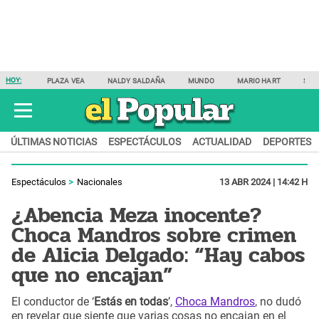
HOY:
PLAZA VEA
NALDY SALDAÑA
MUNDO
MARIO HART
SAM
ÚLTIMAS NOTICIAS
ESPECTÁCULOS
ACTUALIDAD
DEPORTES
Espectáculos
Nacionales
13 ABR 2024 | 14:42 H
¿Abencia Meza inocente?
Choca Mandros sobre crimen
de Alicia Delgado: “Hay cabos
que no encajan”
El conductor de ‘
Estás en todas
’,
Choca Mandros
, no dudó
en revelar que siente que varias cosas no encajan en el