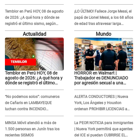
Temblor en Perú HOY, 08 de agosto
¡LO ÚLTIMO! Fallece Jorge Messi, el
de 2026: ¿A qué hora y dónde se
papá de Lionel Messi, a los 68 años
registró el último sismo, según
de edad tras atravesar larga
IGP?
enfermedad
Actualidad
Mundo
Temblor en Perú HOY, 08 de
HORROR en Walmart |
agosto de 2026: ¿A qué hora y
Trabajador es DENUNCIADO
dónde se registró el último
por agresión sexual a una
sismo, según IGP?
cliente y su respuesta
INDIGNÓ A TODOS
“No podemos solos”: comuneros
ALERTA CONDUCTORES | Nueva
de Cañaris en LAMBAYEQUE
York, Los Ángeles y Houston
luchan contra INCENDIO
ordenan PROHIBIR LICENCIAS a
FORESTAL que sigue avanzando
quienes no presenten ESTE
DOCUMENTO
MINSA Móvil atendió a más de
La PEOR NOTICIA para inmigrantes
1.500 personas en Junín tras los
| Nueva York permitirá que agentes
recientes SISMOS
del ICE si puedan CUBRIRSE EL