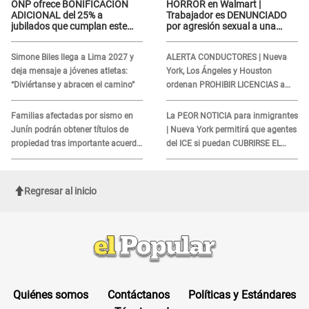
ONP ofrece BONIFICACIÓN
HORROR en Walmart |
ADICIONAL del 25% a
Trabajador es DENUNCIADO
jubilados que cumplan este
por agresión sexual a una
REQUISITO: revisa si accedes
cliente y su respuesta
aquí
INDIGNÓ A TODOS
Simone Biles llega a Lima 2027 y
ALERTA CONDUCTORES | Nueva
deja mensaje a jóvenes atletas:
York, Los Ángeles y Houston
“Diviértanse y abracen el camino”
ordenan PROHIBIR LICENCIAS a
quienes no presenten ESTE
DOCUMENTO
Familias afectadas por sismo en
La PEOR NOTICIA para inmigrantes
Junín podrán obtener títulos de
| Nueva York permitirá que agentes
propiedad tras importante acuerdo
del ICE si puedan CUBRIRSE EL
de Cofopri
ROSTRO
Regresar al inicio
Quiénes somos
Contáctanos
Políticas y Estándares