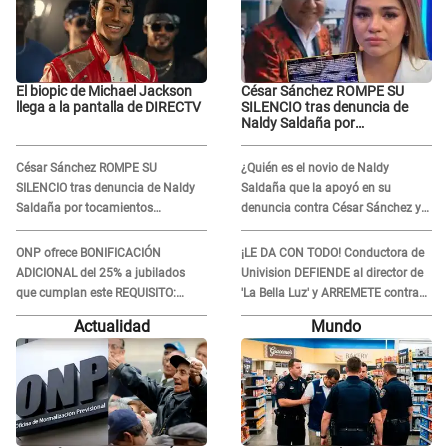
El biopic de Michael Jackson
César Sánchez ROMPE SU
llega a la pantalla de DIRECTV
SILENCIO tras denuncia de
Naldy Saldaña por
tocamientos indebidos: "Pido
respetar la presunción de
César Sánchez ROMPE SU
¿Quién es el novio de Naldy
inocencia"
SILENCIO tras denuncia de Naldy
Saldaña que la apoyó en su
Saldaña por tocamientos
denuncia contra César Sánchez y
indebidos: "Pido respetar la
confrontó al dueño de 'La Bella
presunción de inocencia"
Luz'?
ONP ofrece BONIFICACIÓN
¡LE DA CON TODO! Conductora de
ADICIONAL del 25% a jubilados
Univision DEFIENDE al director de
que cumplan este REQUISITO:
'La Bella Luz' y ARREMETE contra
revisa si accedes aquí
Naldy Saldaña: “Muchas
Actualidad
Mundo
amantes...”