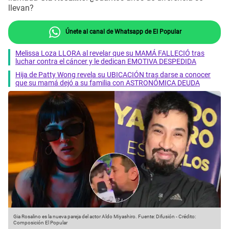
llevan?
Únete al canal de Whatsapp de El Popular
Melissa Loza LLORA al revelar que su MAMÁ FALLECIÓ tras
luchar contra el cáncer y le dedican EMOTIVA DESPEDIDA
Hija de Patty Wong revela su UBICACIÓN tras darse a conocer
que su mamá dejó a su familia con ASTRONÓMICA DEUDA
Gia Rosalino es la nueva pareja del actor Aldo Miyashiro.
Fuente: Difusión
-
Crédito:
Composición El Popular