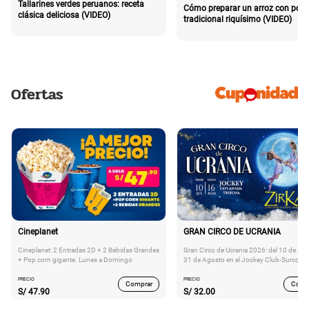
Tallarines verdes peruanos: receta
Cómo preparar un arroz con poll
clásica deliciosa (VIDEO)
tradicional riquísimo (VIDEO)
Ofertas
Cineplanet
GRAN CIRCO DE UCRANIA
Cineplanet: 2 Entradas 2D + 2 Bebidas Grandes
Gran Circo de Ucrania 2026: del 10 de Juli
+ Pop corn gigante. Lunes a Domingo
31 de Agosto en el Jockey Club-Surco
PRECIO
PRECIO
Comprar
Comp
S/
47.90
S/
32.00