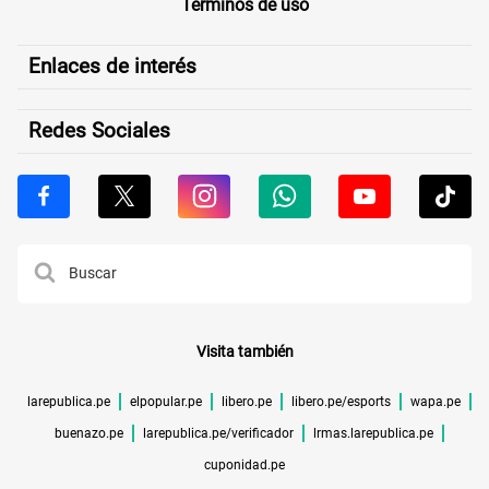
Términos de uso
Enlaces de interés
Redes Sociales
Visita también
larepublica.pe
elpopular.pe
libero.pe
libero.pe/esports
wapa.pe
buenazo.pe
larepublica.pe/verificador
lrmas.larepublica.pe
cuponidad.pe