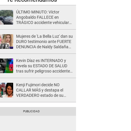
ÚLTIMO MINUTO: Víctor
Angobaldo FALLECE en
TRÁGICO accidente vehicular
en Cañete y Patricia Alquinta lo
confirma
Mujeres de 'La Bella Luz' dan su
DURO testimonio ante FUERTE
DENUNCIA de Naldy Saldaña
contra director: "Cualquier
acusación de apañamiento..."
Kevin Díaz es INTERNADO y
revela su ESTADO DE SALUD
tras sufrir peligroso accidente
en 'EEG' y caer desde altura de
ocho metros
Kenji Fujimori decide NO
CALLAR MÁS y destapa el
VERDADERO estado de su
relación familiar con Keiko
Fujimori: "Mi familia es Érika, mi
suegra..."