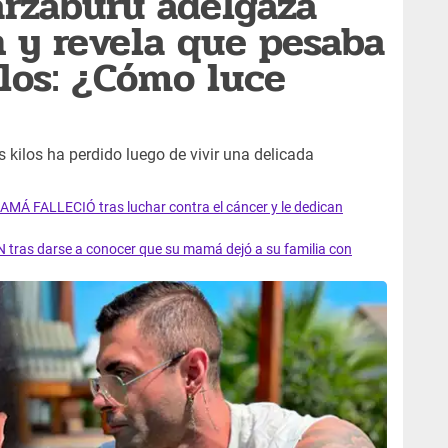
arzaburu adelgaza
n y revela que pesaba
los: ¿Cómo luce
 kilos ha perdido luego de vivir una delicada
AMÁ FALLECIÓ tras luchar contra el cáncer y le dedican
 tras darse a conocer que su mamá dejó a su familia con