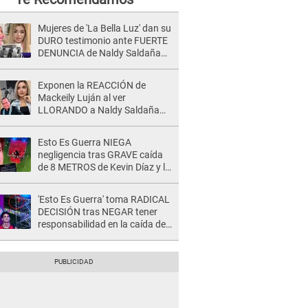
Mujeres de 'La Bella Luz' dan su
DURO testimonio ante FUERTE
DENUNCIA de Naldy Saldaña
contra director: "Cualquier
acusación de apañamiento..."
Exponen la REACCIÓN de
Mackeily Luján al ver
LLORANDO a Naldy Saldaña
tras AGRESIÓN de director de
'La Bella Luz': Esto hizo
Esto Es Guerra NIEGA
negligencia tras GRAVE caída
de 8 METROS de Kevin Díaz y lo
SEÑALAN: "No adoptó la
postura correcta"
'Esto Es Guerra' toma RADICAL
DECISIÓN tras NEGAR tener
responsabilidad en la caída de
Kevin Díaz desde 8 metros de
altura