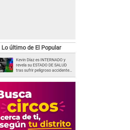
Lo último de El Popular
Kevin Díaz es INTERNADO y
revela su ESTADO DE SALUD
tras sufrir peligroso accidente
en 'EEG' y caer desde altura de
ocho metros