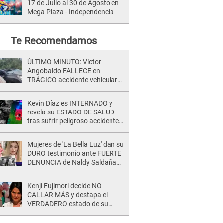
17 de Julio al 30 de Agosto en
Mega Plaza - Independencia
Te Recomendamos
ÚLTIMO MINUTO: Víctor
Angobaldo FALLECE en
TRÁGICO accidente vehicular
en Cañete y Patricia Alquinta lo
confirma
Kevin Díaz es INTERNADO y
revela su ESTADO DE SALUD
tras sufrir peligroso accidente
en 'EEG' y caer desde altura de
ocho metros
Mujeres de 'La Bella Luz' dan su
DURO testimonio ante FUERTE
DENUNCIA de Naldy Saldaña
contra director: "Cualquier
acusación de apañamiento..."
Kenji Fujimori decide NO
CALLAR MÁS y destapa el
VERDADERO estado de su
relación familiar con Keiko
Fujimori: "Mi familia es Érika, mi