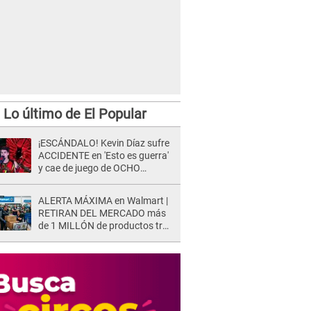
Lo último de El Popular
¡ESCÁNDALO! Kevin Díaz sufre
ACCIDENTE en 'Esto es guerra'
y cae de juego de OCHO
METROS de altura: "La
colchoneta se rompe..."
ALERTA MÁXIMA en Walmart |
RETIRAN DEL MERCADO más
de 1 MILLÓN de productos tras
causar HERIDAS GRAVES en
usuarios