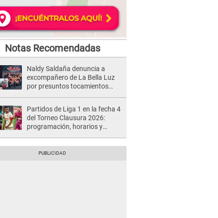
Notas Recomendadas
Naldy Saldaña denuncia a
excompañero de La Bella Luz
por presuntos tocamientos
indebidos e intento de besarla
Partidos de Liga 1 en la fecha 4
del Torneo Clausura 2026:
programación, horarios y
dónde ver